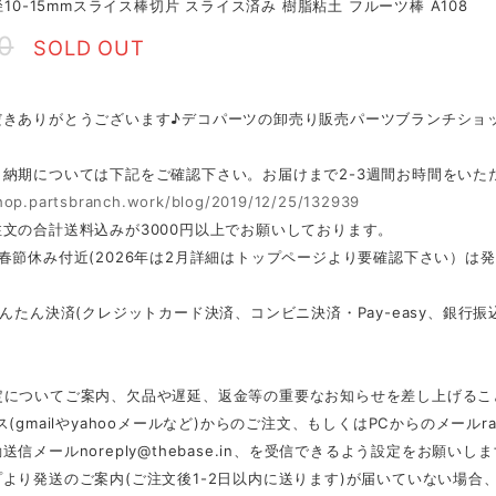
直径10-15mmスライス棒切片 スライス済み 樹脂粘土 フルーツ棒 A108
0
SOLD OUT
だきありがとうございます♪デコパーツの卸売り販売パーツブランチショ
・納期については下記をご確認下さい。お届けまで2-3週間お時間をいた
shop.partsbranch.work/blog/2019/12/25/132939
文の合計送料込みが3000円以上でお願いしております。
春節休み付近(2026年は2月詳細はトップページより要確認下さい）は
かんたん決済(クレジットカード決済、コンビニ決済・Pay-easy、銀
定についてご案内、欠品や遅延、返金等の重要なお知らせを差し上げるこ
ス(gmailやyahooメールなど)からのご注文、もしくはPCからのメール
r
動送信メール
noreply@thebase.in
、を受信できるよう設定をお願いしま
より発送のご案内(ご注文後1-2日以内に送ります)が届いていない場