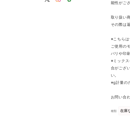
能性がご
取り扱い
その際は
※こちら
ご使用の
バリや印
※ミック
合がござ
い。
※g計量
お問い合わ
種類