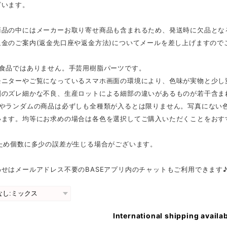
ざいます。
商品の中にはメーカーお取り寄せ商品も含まれるため、発送時に欠品とな
返金のご案内(返金先口座や返金方法)についてメールを差し上げますので
は食品ではありません。手芸用樹脂パーツです。
モニターやご覧になっているスマホ画面の環境により、色味が実物と少し
刷のズレ細かな不良、生産ロットによる細部の違いがあるものが若干含ま
スやランダムの商品は必ずしも全種類が入るとは限りません。写真にない
います。均等にお求めの場合は各色を選択してご購入いただくことをおす
のため個数に多少の誤差が生じる場合がございます。
せはメールアドレス不要のBASEアプリ内のチャットもご利用できます
International shipping availa