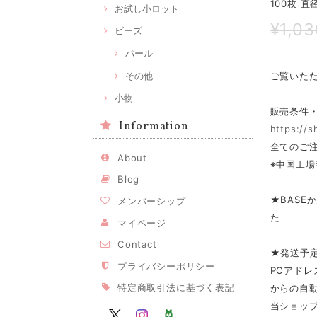
100枚 
お試し小ロット
¥1,03
ビーズ
パール
その他
ご覧いた
小物
販売条件
Information
https://
全てのご注
About
※中国工場
Blog
★BASE
メンバーシップ
た
マイページ
Contact
★発送予
プライバシーポリシー
PCアドレ
特定商取引法に基づく表記
からの自
当ショップ