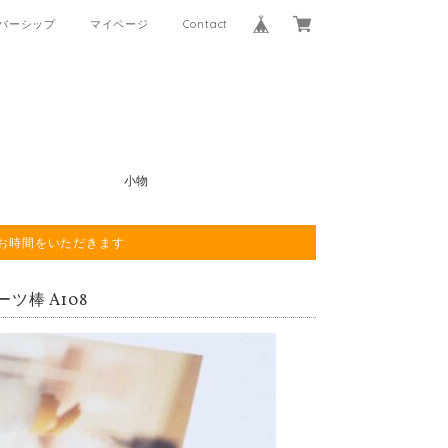
バーシップ
マイページ
Contact
小物
程お時間をいただきます
ツ棒 A108