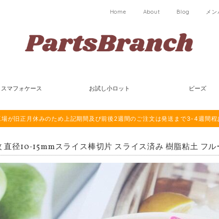
Home
About
Blog
メン
スマフォケース
お試し小ロット
ビーズ
は海外工場が旧正月休みのため上記期間及び前後2週間のご注文は発送まで3-4週間
枚 直径10-15mmスライス棒切片 スライス済み 樹脂粘土 フルー