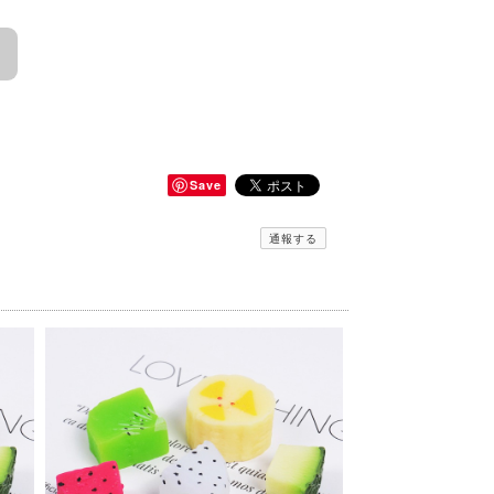
Save
通報する