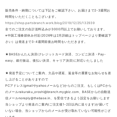
販売条件・納期については下記をご確認下さい。お届けまで2-3週間お
時間をいただくこともございます。
https://shop.partsbranch.work/blog/2019/12/25/132939
全てのご注文の合計送料込みが3000円以上でお願いしております。
※中国工場春節休み付近(2026年は2月詳細はトップページより要確認下
さい）は発送まで3-4週間前後お時間をいただきます。
★BASEかんたん決済(クレジットカード決済、コンビニ決済・Pay-
easy、銀行振込、後払い決済、キャリア決済)に対応いたしました
★発送予定についてご案内、欠品や遅延、返金等の重要なお知らせを差
し上げることがありますので
PCアドレス(gmailやyahooメールなど)からのご注文、もしくはPCから
のメール
rakuraku_oroshi@branch.mygbiz.com
、BASEからの自動送
信メール
noreply@thebase.in
、を受信できるよう設定をお願いします
当ショップより発送のご案内(ご注文後1-2日以内に送ります)が届いて
いない場合、当ショップからのメールが受け取れていない可能性がござ
います。