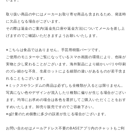
取り扱い商品の中にはメーカーお取り寄せ商品も含まれるため、発送時
に欠品となる場合がございます。
その際は返金のご案内(返金先口座や返金方法)についてメールを差し上
げますのでご確認いただきますようお願いいたします。
※こちらは食品ではありません。手芸用樹脂パーツです。
ご使用のモニターやご覧になっているスマホ画面の環境により、色味が
実物と少し変わることがございます。海外製品により細かいバリや印刷
のズレ細かな不良、生産ロットによる細部の違いがあるものが若干含ま
れることもございます。
※ミックスやランダムの商品は必ずしも全種類が入るとは限りません。
写真にない色やデザインが混入したり種類に偏りが生じる場合がござい
ます。均等にお求めの場合は各色を選択してご購入いただくことをおす
すめいたします。卸売り販売ですのでご容赦下さい。
※g計量のため個数に多少の誤差が生じる場合がございます。
お問い合わせはメールアドレス不要のBASEアプリ内のチャットもご利