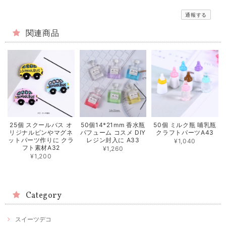
通報する
関連商品
25個 スクールバス オ
50個14*21mm 香水瓶
50個 ミルク瓶 哺乳瓶
リジナルピンやマグネ
パフューム コスメ DIY
クラフトパーツA43
ットパーツ作りに クラ
レジン封入に A33
¥1,040
フト素材A32
¥1,260
¥1,200
Category
スイーツデコ