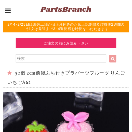
2/14-2/25日は海外工場が旧正月休みのため上記期間及び前後2週間の
ご注文は発送まで3-4週間程お時間をいただきます
ご注文の前にお読み下さい
50個 2cm前後ふち付きプラパーツフルーツ りんご
いちごA62