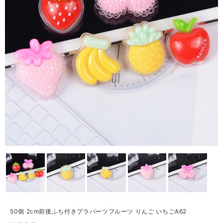
50個 2cm前後ふち付きプラパーツフルーツ りんご いちごA62