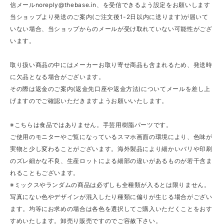
信メール
noreply@thebase.in
、を受信できるよう設定をお願いします
当ショップより発送のご案内(ご注文後1-2日以内に送ります)が届いて
いない場合、当ショップからのメールが受け取れていない可能性がござ
います。
取り扱い商品の中にはメーカーお取り寄せ商品も含まれるため、発送時
に欠品となる場合がございます。
その際は返金のご案内(返金先口座や返金方法)についてメールを差し上
げますのでご確認いただきますようお願いいたします。
※こちらは食品ではありません。手芸用樹脂パーツです。
ご使用のモニターやご覧になっているスマホ画面の環境により、色味が
実物と少し変わることがございます。海外製品により細かいバリや印刷
のズレ細かな不良、生産ロットによる細部の違いがあるものが若干含ま
れることもございます。
※ミックスやランダムの商品は必ずしも全種類が入るとは限りません。
写真にない色やデザインが混入したり種類に偏りが生じる場合がござい
ます。均等にお求めの場合は各色を選択してご購入いただくことをおす
すめいたします。卸売り販売ですのでご容赦下さい。