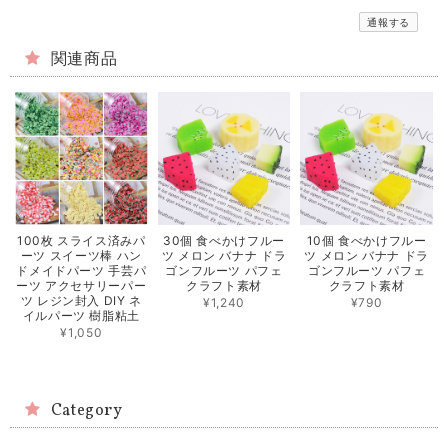
通報する
関連商品
100枚 スライス済みパ
30個 食べかけフルー
10個 食べかけフルー
ーツ スイーツ棒 ハン
ツ メロン バナナ ドラ
ツ メロン バナナ ドラ
ドメイドパーツ 手芸パ
ゴンフルーツ パフェ
ゴンフルーツ パフェ
ーツ アクセサリーパー
クラフト素材
クラフト素材
ツ レジン封入 DIY ネ
¥1,240
¥790
イルパーツ 樹脂粘土
¥1,050
Category