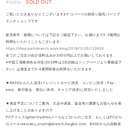
¥585
SOLD OUT
ご覧いただきありがとうございます♪デコパーツの卸売り販売パーツブ
ランチショップです
販売条件・納期については下記をご確認下さい。お届けまで2-3週間お
時間をいただくこともございます。
https://shop.partsbranch.work/blog/2019/12/25/132939
全てのご注文の合計送料込みが3000円以上でお願いしております。
※中国工場春節休み付近(2026年は2月詳細はトップページより要確認下
さい）は発送まで3-4週間前後お時間をいただきます。
★BASEかんたん決済(クレジットカード決済、コンビニ決済・Pay-
easy、銀行振込、後払い決済、キャリア決済)に対応いたしました
★発送予定についてご案内、欠品や遅延、返金等の重要なお知らせを差
し上げることがありますので
PCアドレス(gmailやyahooメールなど)からのご注文、もしくはPCから
のメール
rakuraku_oroshi@branch.mygbiz.com
、BASEからの自動送