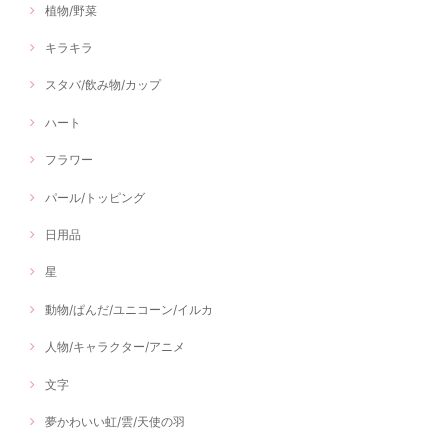
植物/野菜
キラキラ
スタバ/飲み物/カップ
ハート
フラワー
パール/トッピング
日用品
星
動物/ぱんだ/ユニコーン/イルカ
人物/キャラクター/アニメ
文字
夢かわいい虹/雲/天使の羽