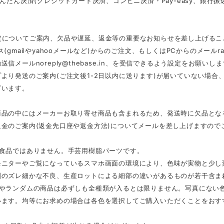
かんたん決済(クレジットカード決済、コンビニ決済・Pay-easy、銀
定についてご案内、欠品や遅延、返金等の重要なお知らせを差し上げるこ
ス(gmailやyahooメールなど)からのご注文、もしくはPCからのメール
r
動送信メール
noreply@thebase.in
、を受信できるよう設定をお願いしま
より発送のご案内(ご注文後1-2日以内に送ります)が届いていない場
ざいます。
商品の中にはメーカーお取り寄せ商品も含まれるため、発送時に欠品とな
返金のご案内(返金先口座や返金方法)についてメールを差し上げますので
は食品ではありません。手芸用樹脂パーツです。
モニターやご覧になっているスマホ画面の環境により、色味が実物と少し
刷のズレ細かな不良、生産ロットによる細部の違いがあるものが若干含ま
スやランダムの商品は必ずしも全種類が入るとは限りません。写真にない
います。均等にお求めの場合は各色を選択してご購入いただくことをおす