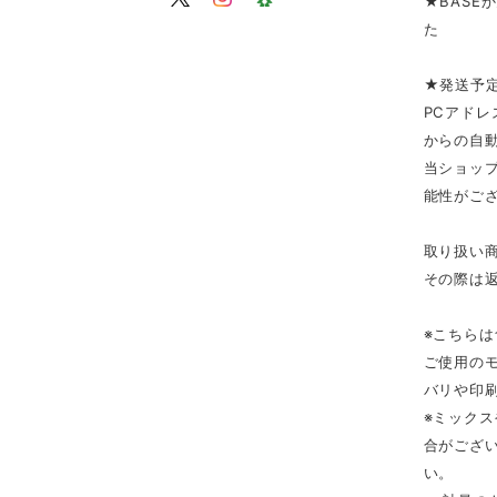
★BASE
た
★発送予
PCアドレ
からの自
当ショップ
能性がご
取り扱い
その際は
※こちら
ご使用の
バリや印
※ミック
合がござ
い。