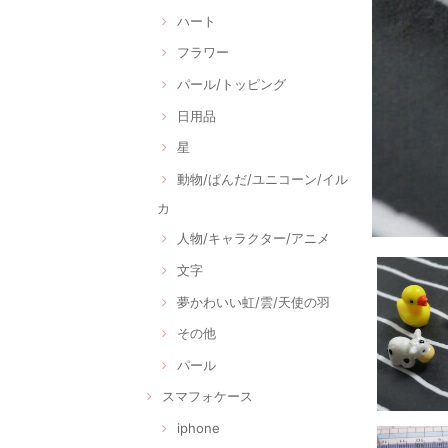
ハート
フラワー
パール/トッピング
日用品
星
動物/ぱんだ/ユニコーン/イル
カ
人物/キャラクター/アニメ
文字
夢かわいい虹/雲/天使の羽
その他
パール
スマフォケース
iphone