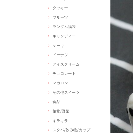
クッキー
フルーツ
ランダム福袋
キャンディー
ケーキ
ドーナツ
アイスクリーム
チョコレート
マカロン
その他スイーツ
食品
植物/野菜
キラキラ
スタバ/飲み物/カップ