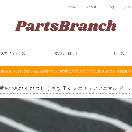
Home
About
Blog
メン
スマフォケース
お試し小ロット
ビーズ
は海外工場が旧正月休みのため上記期間及び前後2週間のご注文は発送まで3-4週間
個 黄色いあひる ひつじ うさぎ 干支 ミニチュアアニマル ドー