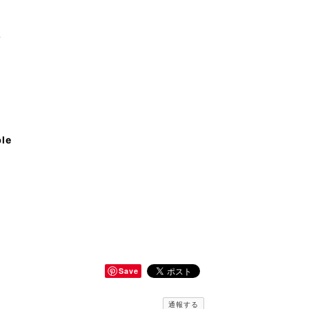
♪
ble
Save
通報する