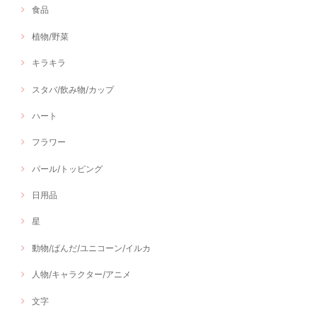
食品
植物/野菜
キラキラ
スタバ/飲み物/カップ
ハート
フラワー
パール/トッピング
日用品
星
動物/ぱんだ/ユニコーン/イルカ
人物/キャラクター/アニメ
文字