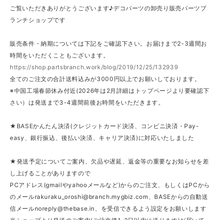
ご覧いただきありがとうございます♪デコパーツの卸売り販売パーツブ
ランチショップです
販売条件・納期については下記をご確認下さい。お届けまで2-3週間お
時間をいただくこともございます。
https://shop.partsbranch.work/blog/2019/12/25/132939
全てのご注文の合計送料込みが3000円以上でお願いしております。
※中国工場春節休み付近(2026年は2月詳細はトップページより要確認下
さい）は発送まで3-4週間前後お時間をいただきます。
★BASEかんたん決済(クレジットカード決済、コンビニ決済・Pay-
easy、銀行振込、後払い決済、キャリア決済)に対応いたしました
★発送予定についてご案内、欠品や遅延、返金等の重要なお知らせを差
し上げることがありますので
PCアドレス(gmailやyahooメールなど)からのご注文、もしくはPCから
のメール
rakuraku_oroshi@branch.mygbiz.com
、BASEからの自動送
信メール
noreply@thebase.in
、を受信できるよう設定をお願いします