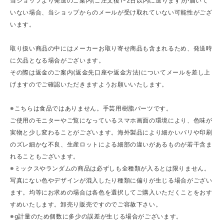
当ショップより発送のご案内(ご注文後1-2日以内に送ります)が届いて
いない場合、当ショップからのメールが受け取れていない可能性がござ
います。
取り扱い商品の中にはメーカーお取り寄せ商品も含まれるため、発送時
に欠品となる場合がございます。
その際は返金のご案内(返金先口座や返金方法)についてメールを差し上
げますのでご確認いただきますようお願いいたします。
※こちらは食品ではありません。手芸用樹脂パーツです。
ご使用のモニターやご覧になっているスマホ画面の環境により、色味が
実物と少し変わることがございます。海外製品により細かいバリや印刷
のズレ細かな不良、生産ロットによる細部の違いがあるものが若干含ま
れることもございます。
※ミックスやランダムの商品は必ずしも全種類が入るとは限りません。
写真にない色やデザインが混入したり種類に偏りが生じる場合がござい
ます。均等にお求めの場合は各色を選択してご購入いただくことをおす
すめいたします。卸売り販売ですのでご容赦下さい。
※g計量のため個数に多少の誤差が生じる場合がございます。