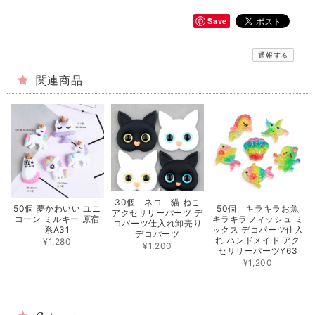
Save
通報する
関連商品
30個 ネコ 猫 ねこ
50個 夢かわいい ユニ
50個 キラキラお魚
アクセサリーパーツ デ
コーン ミルキー 原宿
キラキラフィッシュ ミ
コパーツ仕入れ卸売り
系A31
ックス デコパーツ仕入
デコパーツ
れ ハンドメイド アク
¥1,280
¥1,200
セサリーパーツY63
¥1,200