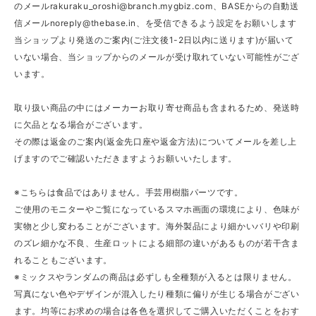
のメール
rakuraku_oroshi@branch.mygbiz.com
、BASEからの自動送
信メール
noreply@thebase.in
、を受信できるよう設定をお願いします
当ショップより発送のご案内(ご注文後1-2日以内に送ります)が届いて
いない場合、当ショップからのメールが受け取れていない可能性がござ
います。
取り扱い商品の中にはメーカーお取り寄せ商品も含まれるため、発送時
に欠品となる場合がございます。
その際は返金のご案内(返金先口座や返金方法)についてメールを差し上
げますのでご確認いただきますようお願いいたします。
※こちらは食品ではありません。手芸用樹脂パーツです。
ご使用のモニターやご覧になっているスマホ画面の環境により、色味が
実物と少し変わることがございます。海外製品により細かいバリや印刷
のズレ細かな不良、生産ロットによる細部の違いがあるものが若干含ま
れることもございます。
※ミックスやランダムの商品は必ずしも全種類が入るとは限りません。
写真にない色やデザインが混入したり種類に偏りが生じる場合がござい
ます。均等にお求めの場合は各色を選択してご購入いただくことをおす