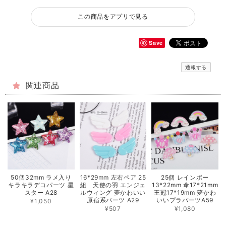
この商品をアプリで見る
Save
通報する
関連商品
50個32mm ラメ入り
16*29mm 左右ペア 25
25個 レインボー
キラキラデコパーツ 星
組 天使の羽 エンジェ
13*22mm 傘17*21mm
スター A28
ルウィング 夢かわいい
王冠17*19mm 夢かわ
原宿系パーツ A29
いいプラパーツA59
¥1,050
¥507
¥1,080