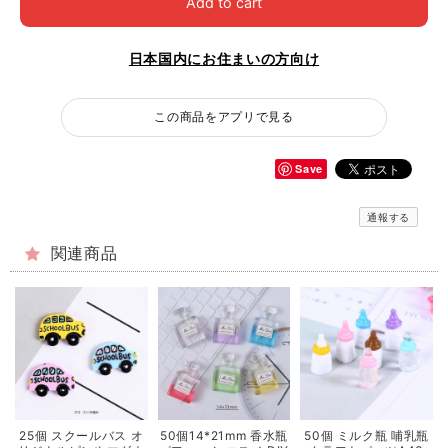
Add to cart
日本国内にお住まいの方向け
この商品をアプリで見る
Save
通報する
関連商品
25個 スクールバス オ
50個14*21mm 香水瓶
50個 ミルク瓶 哺乳瓶