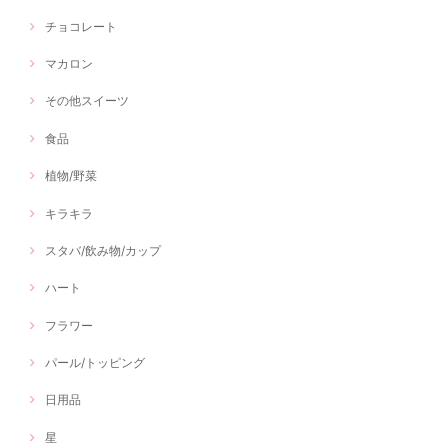
チョコレート
マカロン
その他スイーツ
食品
植物/野菜
キラキラ
スタバ/飲み物/カップ
ハート
フラワー
パール/トッピング
日用品
星