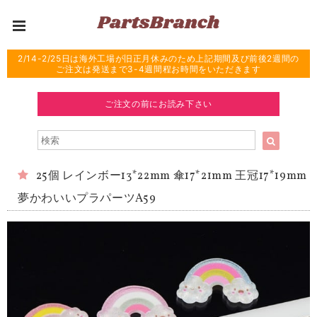
2/14-2/25日は海外工場が旧正月休みのため上記期間及び前後2週間の
ご注文は発送まで3-4週間程お時間をいただきます
ご注文の前にお読み下さい
25個 レインボー13*22mm 傘17*21mm 王冠17*19mm
夢かわいいプラパーツA59