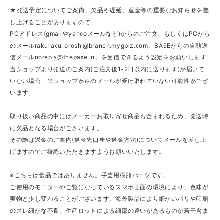
★発送予定についてご案内、欠品や遅延、返金等の重要なお知らせを差
し上げることがありますので
PCアドレス(gmailやyahooメールなど)からのご注文、もしくはPCから
のメール
rakuraku_oroshi@branch.mygbiz.com
、BASEからの自動送
信メール
noreply@thebase.in
、を受信できるよう設定をお願いします
当ショップより発送のご案内(ご注文後1-2日以内に送ります)が届いて
いない場合、当ショップからのメールが受け取れていない可能性がござ
います。
取り扱い商品の中にはメーカーお取り寄せ商品も含まれるため、発送時
に欠品となる場合がございます。
その際は返金のご案内(返金先口座や返金方法)についてメールを差し上
げますのでご確認いただきますようお願いいたします。
※こちらは食品ではありません。手芸用樹脂パーツです。
ご使用のモニターやご覧になっているスマホ画面の環境により、色味が
実物と少し変わることがございます。海外製品により細かいバリや印刷
のズレ細かな不良、生産ロットによる細部の違いがあるものが若干含ま