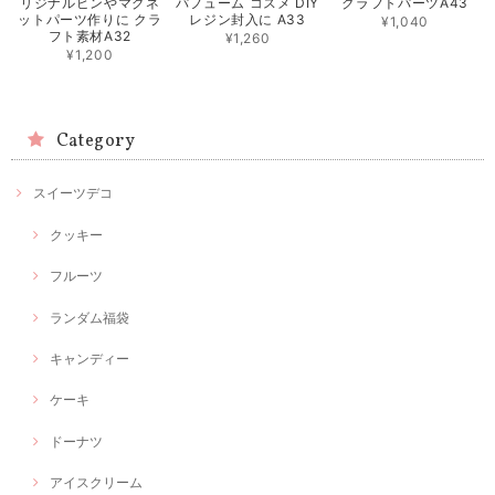
リジナルピンやマグネ
パフューム コスメ DIY
クラフトパーツA43
ットパーツ作りに クラ
レジン封入に A33
¥1,040
フト素材A32
¥1,260
¥1,200
Category
スイーツデコ
クッキー
フルーツ
ランダム福袋
キャンディー
ケーキ
ドーナツ
アイスクリーム