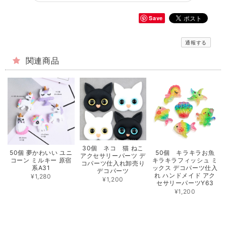
Save
通報する
関連商品
30個 ネコ 猫 ねこ
50個 夢かわいい ユニ
50個 キラキラお魚
アクセサリーパーツ デ
コーン ミルキー 原宿
キラキラフィッシュ ミ
コパーツ仕入れ卸売り
系A31
ックス デコパーツ仕入
デコパーツ
れ ハンドメイド アク
¥1,280
¥1,200
セサリーパーツY63
¥1,200