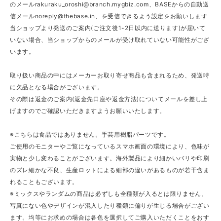
のメール
rakuraku_oroshi@branch.mygbiz.com
、BASEからの自動送
信メール
noreply@thebase.in
、を受信できるよう設定をお願いします
当ショップより発送のご案内(ご注文後1-2日以内に送ります)が届いて
いない場合、当ショップからのメールが受け取れていない可能性がござ
います。
取り扱い商品の中にはメーカーお取り寄せ商品も含まれるため、発送時
に欠品となる場合がございます。
その際は返金のご案内(返金先口座や返金方法)についてメールを差し上
げますのでご確認いただきますようお願いいたします。
※こちらは食品ではありません。手芸用樹脂パーツです。
ご使用のモニターやご覧になっているスマホ画面の環境により、色味が
実物と少し変わることがございます。海外製品により細かいバリや印刷
のズレ細かな不良、生産ロットによる細部の違いがあるものが若干含ま
れることもございます。
※ミックスやランダムの商品は必ずしも全種類が入るとは限りません。
写真にない色やデザインが混入したり種類に偏りが生じる場合がござい
ます。均等にお求めの場合は各色を選択してご購入いただくことをおす