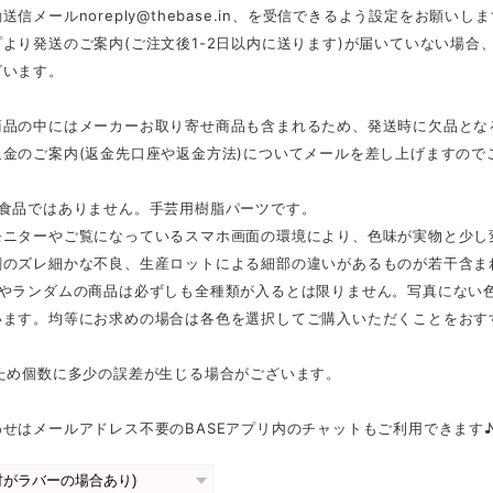
動送信メール
noreply@thebase.in
、を受信できるよう設定をお願いしま
より発送のご案内(ご注文後1-2日以内に送ります)が届いていない場
ざいます。
商品の中にはメーカーお取り寄せ商品も含まれるため、発送時に欠品とな
返金のご案内(返金先口座や返金方法)についてメールを差し上げますので
は食品ではありません。手芸用樹脂パーツです。
モニターやご覧になっているスマホ画面の環境により、色味が実物と少し
刷のズレ細かな不良、生産ロットによる細部の違いがあるものが若干含ま
スやランダムの商品は必ずしも全種類が入るとは限りません。写真にない
います。均等にお求めの場合は各色を選択してご購入いただくことをおす
のため個数に多少の誤差が生じる場合がございます。
せはメールアドレス不要のBASEアプリ内のチャットもご利用できます