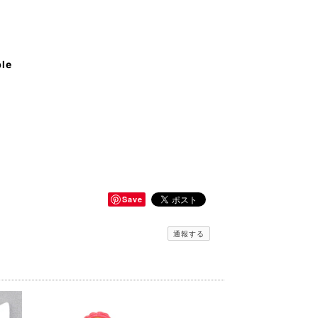
ble
Save
通報する