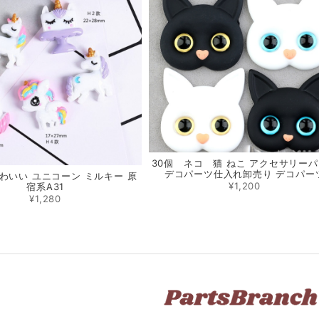
30個 ネコ 猫 ねこ アクセサリー
デコパーツ仕入れ卸売り デコパー
かわいい ユニコーン ミルキー 原
¥1,200
宿系A31
¥1,280