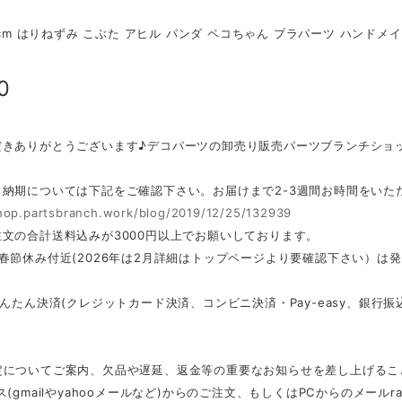
-3cm はりねずみ こぶた アヒル パンダ ペコちゃん プラパーツ ハンド
0
だきありがとうございます♪デコパーツの卸売り販売パーツブランチショ
・納期については下記をご確認下さい。お届けまで2-3週間お時間をいた
shop.partsbranch.work/blog/2019/12/25/132939
文の合計送料込みが3000円以上でお願いしております。
春節休み付近(2026年は2月詳細はトップページより要確認下さい）は
かんたん決済(クレジットカード決済、コンビニ決済・Pay-easy、銀
定についてご案内、欠品や遅延、返金等の重要なお知らせを差し上げるこ
ス(gmailやyahooメールなど)からのご注文、もしくはPCからのメール
r