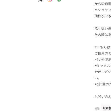
からの自
当ショップ
能性がご
取り扱い
その際は
※こちら
ご使用の
バリや印
※ミック
合がござ
い。
※g計量
お問い合わ
種類