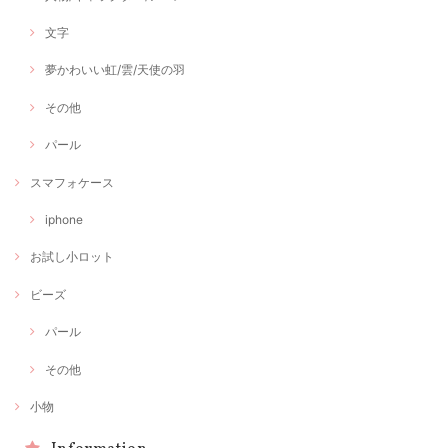
文字
夢かわいい虹/雲/天使の羽
その他
パール
スマフォケース
iphone
お試し小ロット
ビーズ
パール
その他
小物