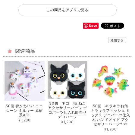
この商品をアプリで見る
Save
通報する
関連商品
30個 ネコ 猫 ねこ
50個 夢かわいい ユニ
50個 キラキラお魚
アクセサリーパーツ デ
コーン ミルキー 原宿
キラキラフィッシュ ミ
コパーツ仕入れ卸売り
系A31
ックス デコパーツ仕入
デコパーツ
れ ハンドメイド アク
¥1,280
¥1,200
セサリーパーツY63
¥1,200