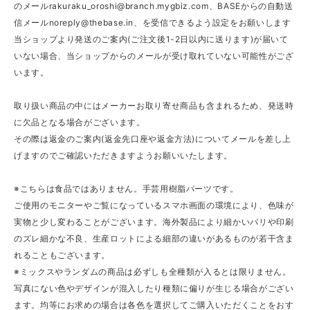
のメール
rakuraku_oroshi@branch.mygbiz.com
、BASEからの自動送
信メール
noreply@thebase.in
、を受信できるよう設定をお願いします
当ショップより発送のご案内(ご注文後1-2日以内に送ります)が届いて
いない場合、当ショップからのメールが受け取れていない可能性がござ
います。
取り扱い商品の中にはメーカーお取り寄せ商品も含まれるため、発送時
に欠品となる場合がございます。
その際は返金のご案内(返金先口座や返金方法)についてメールを差し上
げますのでご確認いただきますようお願いいたします。
※こちらは食品ではありません。手芸用樹脂パーツです。
ご使用のモニターやご覧になっているスマホ画面の環境により、色味が
実物と少し変わることがございます。海外製品により細かいバリや印刷
のズレ細かな不良、生産ロットによる細部の違いがあるものが若干含ま
れることもございます。
※ミックスやランダムの商品は必ずしも全種類が入るとは限りません。
写真にない色やデザインが混入したり種類に偏りが生じる場合がござい
ます。均等にお求めの場合は各色を選択してご購入いただくことをおす