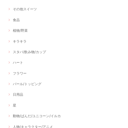
その他スイーツ
食品
植物/野菜
キラキラ
スタバ/飲み物/カップ
ハート
フラワー
パール/トッピング
日用品
星
動物/ぱんだ/ユニコーン/イルカ
人物/キャラクター/アニメ