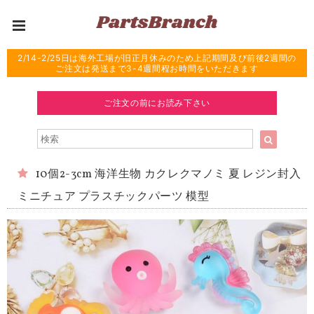
2/14-2/25日は海外工場が旧正月休みのため上記期間及び前後2週間の
ご注文は発送まで3-4週間程お時間をいただきます
ご注文の前にお読み下さい
10個2-3cm 海洋生物 カクレクマノミ 夏 レジン封入
ミニチュア プラスチックパーツ 模型