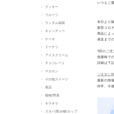
いつもご
クッキー
フルーツ
本日より
ランダム福袋
新型コロ
キャンディー
商品によ
ケーキ
発送まで
ドーナツ
1回のご注
アイスクリーム
低価格で
詳細は下
チョコレート
マカロン
ご注文に
その他スイーツ
最新の情報
何卒、今
食品
植物/野菜
キラキラ
スタバ/飲み物/カップ