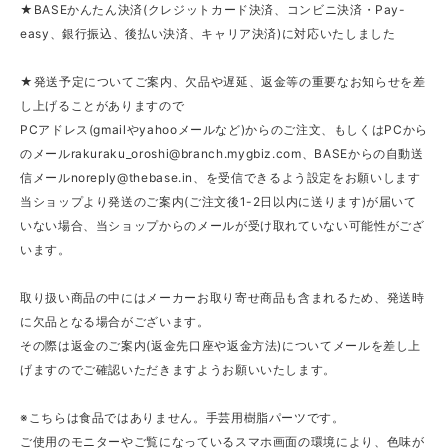
★BASEかんたん決済(クレジットカード決済、コンビニ決済・Pay-
easy、銀行振込、後払い決済、キャリア決済)に対応いたしました
★発送予定についてご案内、欠品や遅延、返金等の重要なお知らせを差
し上げることがありますので
PCアドレス(gmailやyahooメールなど)からのご注文、もしくはPCから
のメール
rakuraku_oroshi@branch.mygbiz.com
、BASEからの自動送
信メール
noreply@thebase.in
、を受信できるよう設定をお願いします
当ショップより発送のご案内(ご注文後1-2日以内に送ります)が届いて
いない場合、当ショップからのメールが受け取れていない可能性がござ
います。
取り扱い商品の中にはメーカーお取り寄せ商品も含まれるため、発送時
に欠品となる場合がございます。
その際は返金のご案内(返金先口座や返金方法)についてメールを差し上
げますのでご確認いただきますようお願いいたします。
※こちらは食品ではありません。手芸用樹脂パーツです。
ご使用のモニターやご覧になっているスマホ画面の環境により、色味が