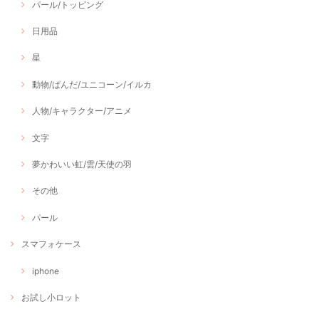
パール/トッピング
日用品
星
動物/ぱんだ/ユニコーン/イルカ
人物/キャラクター/アニメ
文字
夢かわいい虹/雲/天使の羽
その他
パール
スマフォケース
iphone
お試し小ロット