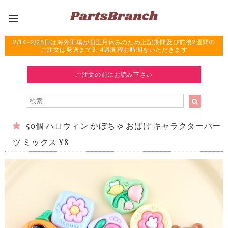
2/14-2/25日は海外工場が旧正月休みのため上記期間及び前後2週間の
ご注文は発送まで3-4週間程お時間をいただきます
ご注文の前にお読み下さい
50個 ハロウィン かぼちゃ おばけ キャラクターパー
ツ ミックス Y8