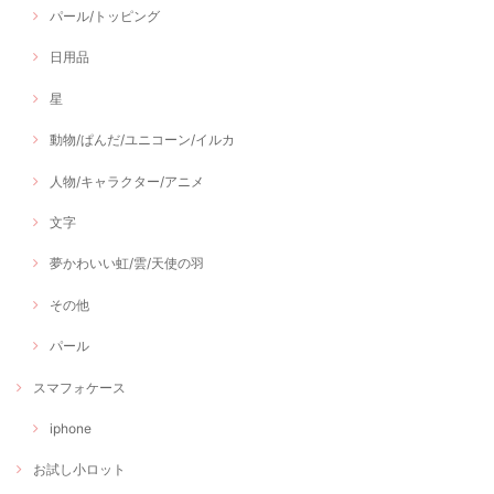
パール/トッピング
日用品
星
動物/ぱんだ/ユニコーン/イルカ
人物/キャラクター/アニメ
文字
夢かわいい虹/雲/天使の羽
その他
パール
スマフォケース
iphone
お試し小ロット