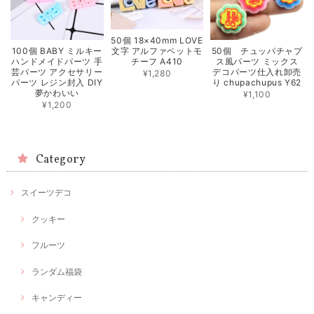
50個 18×40mm LOVE
100個 BABY ミルキー
50個 チュッパチャプ
文字 アルファベットモ
ハンドメイドパーツ 手
ス風パーツ ミックス
チーフ A410
芸パーツ アクセサリー
デコパーツ仕入れ卸売
¥1,280
パーツ レジン封入 DIY
り chupachupus Y62
夢かわいい
¥1,100
¥1,200
Category
スイーツデコ
クッキー
フルーツ
ランダム福袋
キャンディー