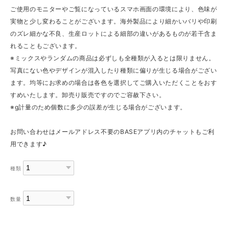
ご使用のモニターやご覧になっているスマホ画面の環境により、色味が
実物と少し変わることがございます。海外製品により細かいバリや印刷
のズレ細かな不良、生産ロットによる細部の違いがあるものが若干含ま
れることもございます。
※ミックスやランダムの商品は必ずしも全種類が入るとは限りません。
写真にない色やデザインが混入したり種類に偏りが生じる場合がござい
ます。均等にお求めの場合は各色を選択してご購入いただくことをおす
すめいたします。卸売り販売ですのでご容赦下さい。
※g計量のため個数に多少の誤差が生じる場合がございます。
お問い合わせはメールアドレス不要のBASEアプリ内のチャットもご利
用できます♪
種類
数量