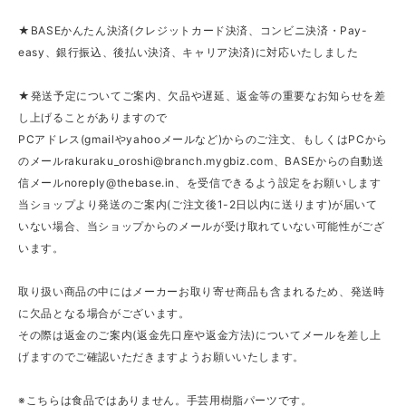
★BASEかんたん決済(クレジットカード決済、コンビニ決済・Pay-
easy、銀行振込、後払い決済、キャリア決済)に対応いたしました
★発送予定についてご案内、欠品や遅延、返金等の重要なお知らせを差
し上げることがありますので
PCアドレス(gmailやyahooメールなど)からのご注文、もしくはPCから
のメール
rakuraku_oroshi@branch.mygbiz.com
、BASEからの自動送
信メール
noreply@thebase.in
、を受信できるよう設定をお願いします
当ショップより発送のご案内(ご注文後1-2日以内に送ります)が届いて
いない場合、当ショップからのメールが受け取れていない可能性がござ
います。
取り扱い商品の中にはメーカーお取り寄せ商品も含まれるため、発送時
に欠品となる場合がございます。
その際は返金のご案内(返金先口座や返金方法)についてメールを差し上
げますのでご確認いただきますようお願いいたします。
※こちらは食品ではありません。手芸用樹脂パーツです。