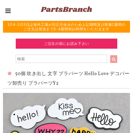
2/14-2/25日は海外工場が旧正月休みのため上記期間及び前後2週間の
ご注文は発送まで3-4週間程お時間をいただきます
ご注文の前にお読み下さい
50個 吹き出し 文字 プラパーツ Hello Love デコパー
ツ卸売り プラパーツY2