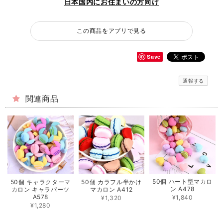
日本国内にお住まいの方向け
この商品をアプリで見る
Save
通報する
関連商品
50個 ハート型マカロ
50個 キャラクターマ
50個 カラフル半かけ
ン A478
カロン キャラパーツ
マカロン A412
A578
¥1,840
¥1,320
¥1,280