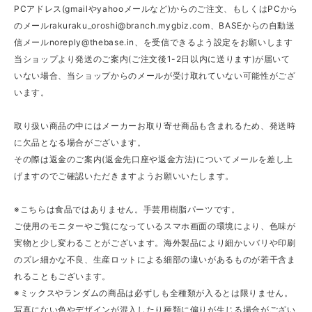
PCアドレス(gmailやyahooメールなど)からのご注文、もしくはPCから
のメール
rakuraku_oroshi@branch.mygbiz.com
、BASEからの自動送
信メール
noreply@thebase.in
、を受信できるよう設定をお願いします
当ショップより発送のご案内(ご注文後1-2日以内に送ります)が届いて
いない場合、当ショップからのメールが受け取れていない可能性がござ
います。
取り扱い商品の中にはメーカーお取り寄せ商品も含まれるため、発送時
に欠品となる場合がございます。
その際は返金のご案内(返金先口座や返金方法)についてメールを差し上
げますのでご確認いただきますようお願いいたします。
※こちらは食品ではありません。手芸用樹脂パーツです。
ご使用のモニターやご覧になっているスマホ画面の環境により、色味が
実物と少し変わることがございます。海外製品により細かいバリや印刷
のズレ細かな不良、生産ロットによる細部の違いがあるものが若干含ま
れることもございます。
※ミックスやランダムの商品は必ずしも全種類が入るとは限りません。
写真にない色やデザインが混入したり種類に偏りが生じる場合がござい