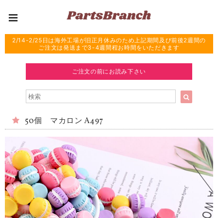
2/14-2/25日は海外工場が旧正月休みのため上記期間及び前後2週間の
ご注文は発送まで3-4週間程お時間をいただきます
ご注文の前にお読み下さい
50個 マカロン A497