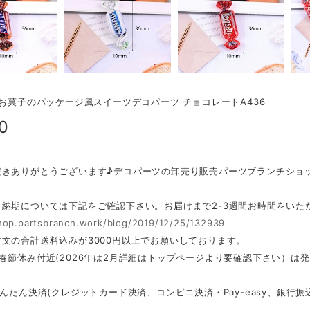
外お菓子のパッケージ風スイーツデコパーツ チョコレートA436
0
だきありがとうございます♪デコパーツの卸売り販売パーツブランチショ
・納期については下記をご確認下さい。お届けまで2-3週間お時間をいた
shop.partsbranch.work/blog/2019/12/25/132939
文の合計送料込みが3000円以上でお願いしております。
春節休み付近(2026年は2月詳細はトップページより要確認下さい）は
かんたん決済(クレジットカード決済、コンビニ決済・Pay-easy、銀