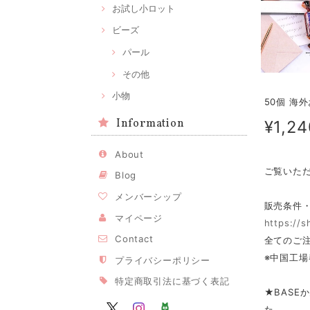
お試し小ロット
ビーズ
パール
その他
小物
50個 海
Information
¥1,24
About
ご覧いた
Blog
メンバーシップ
販売条件
マイページ
https://
Contact
全てのご注
※中国工場
プライバシーポリシー
特定商取引法に基づく表記
★BASE
た