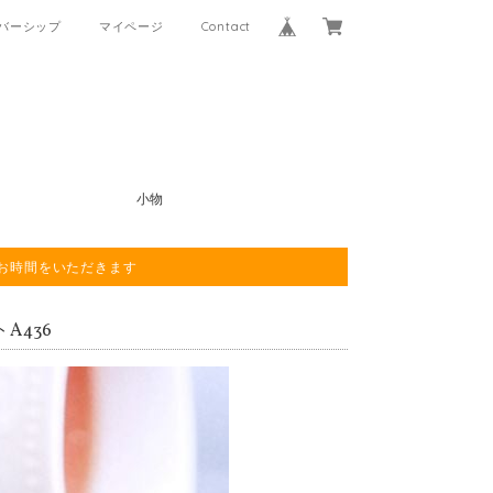
バーシップ
マイページ
Contact
小物
程お時間をいただきます
A436