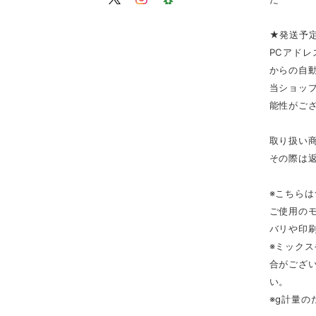
★発送予
PCアドレ
からの自
当ショップ
能性がご
取り扱い
その際は
※こちら
ご使用の
バリや印
※ミック
合がござ
い。
※g計量