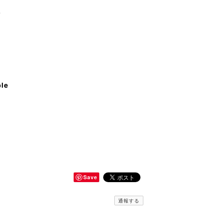
♪
ble
Save
通報する