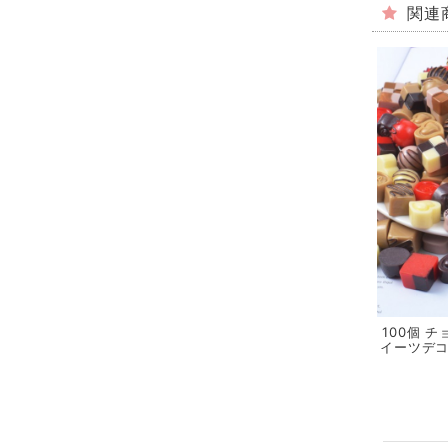
関連
100個 チ
イーツデコ