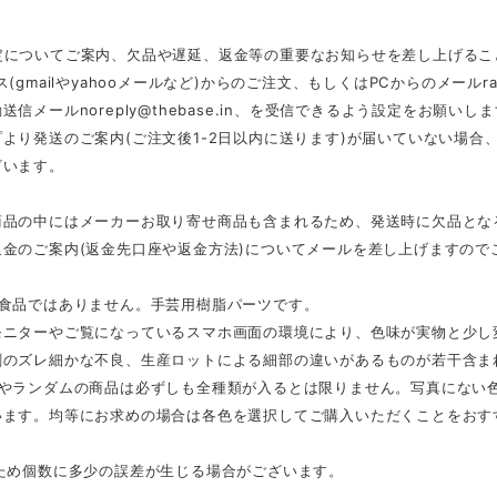
定についてご案内、欠品や遅延、返金等の重要なお知らせを差し上げるこ
ス(gmailやyahooメールなど)からのご注文、もしくはPCからのメール
r
動送信メール
noreply@thebase.in
、を受信できるよう設定をお願いしま
より発送のご案内(ご注文後1-2日以内に送ります)が届いていない場
ざいます。
商品の中にはメーカーお取り寄せ商品も含まれるため、発送時に欠品とな
返金のご案内(返金先口座や返金方法)についてメールを差し上げますので
は食品ではありません。手芸用樹脂パーツです。
モニターやご覧になっているスマホ画面の環境により、色味が実物と少し
刷のズレ細かな不良、生産ロットによる細部の違いがあるものが若干含ま
スやランダムの商品は必ずしも全種類が入るとは限りません。写真にない
います。均等にお求めの場合は各色を選択してご購入いただくことをおす
のため個数に多少の誤差が生じる場合がございます。