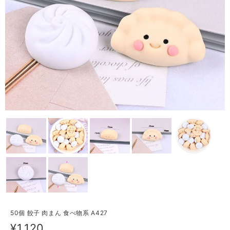
50個 餃子 肉まん 食べ物系 A427
¥1,120