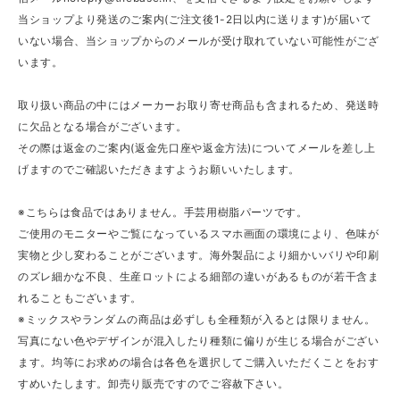
当ショップより発送のご案内(ご注文後1-2日以内に送ります)が届いて
いない場合、当ショップからのメールが受け取れていない可能性がござ
います。
取り扱い商品の中にはメーカーお取り寄せ商品も含まれるため、発送時
に欠品となる場合がございます。
その際は返金のご案内(返金先口座や返金方法)についてメールを差し上
げますのでご確認いただきますようお願いいたします。
※こちらは食品ではありません。手芸用樹脂パーツです。
ご使用のモニターやご覧になっているスマホ画面の環境により、色味が
実物と少し変わることがございます。海外製品により細かいバリや印刷
のズレ細かな不良、生産ロットによる細部の違いがあるものが若干含ま
れることもございます。
※ミックスやランダムの商品は必ずしも全種類が入るとは限りません。
写真にない色やデザインが混入したり種類に偏りが生じる場合がござい
ます。均等にお求めの場合は各色を選択してご購入いただくことをおす
すめいたします。卸売り販売ですのでご容赦下さい。