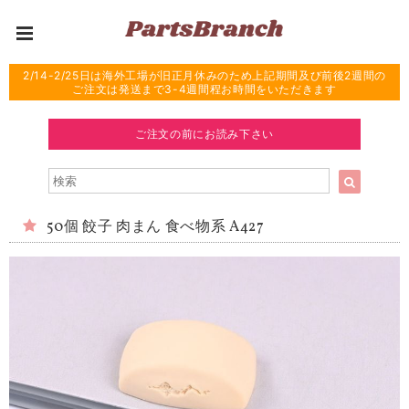
2/14-2/25日は海外工場が旧正月休みのため上記期間及び前後2週間の
ご注文は発送まで3-4週間程お時間をいただきます
ご注文の前にお読み下さい
50個 餃子 肉まん 食べ物系 A427