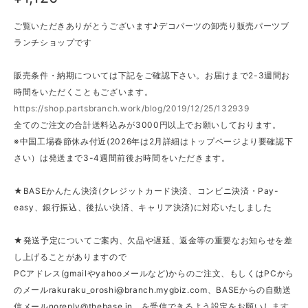
ご覧いただきありがとうございます♪デコパーツの卸売り販売パーツブ
ランチショップです
販売条件・納期については下記をご確認下さい。お届けまで2-3週間お
時間をいただくこともございます。
https://shop.partsbranch.work/blog/2019/12/25/132939
全てのご注文の合計送料込みが3000円以上でお願いしております。
※中国工場春節休み付近(2026年は2月詳細はトップページより要確認下
さい）は発送まで3-4週間前後お時間をいただきます。
★BASEかんたん決済(クレジットカード決済、コンビニ決済・Pay-
easy、銀行振込、後払い決済、キャリア決済)に対応いたしました
★発送予定についてご案内、欠品や遅延、返金等の重要なお知らせを差
し上げることがありますので
PCアドレス(gmailやyahooメールなど)からのご注文、もしくはPCから
のメール
rakuraku_oroshi@branch.mygbiz.com
、BASEからの自動送
信メール
noreply@thebase.in
、を受信できるよう設定をお願いします