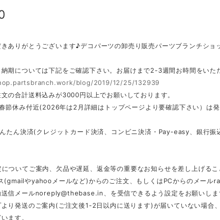
0
だきありがとうございます♪デコパーツの卸売り販売パーツブランチショ
・納期については下記をご確認下さい。お届けまで2-3週間お時間をいた
shop.partsbranch.work/blog/2019/12/25/132939
文の合計送料込みが3000円以上でお願いしております。
春節休み付近(2026年は2月詳細はトップページより要確認下さい）は
かんたん決済(クレジットカード決済、コンビニ決済・Pay-easy、銀
定についてご案内、欠品や遅延、返金等の重要なお知らせを差し上げるこ
ス(gmailやyahooメールなど)からのご注文、もしくはPCからのメール
r
動送信メール
noreply@thebase.in
、を受信できるよう設定をお願いしま
より発送のご案内(ご注文後1-2日以内に送ります)が届いていない場
ざいます。