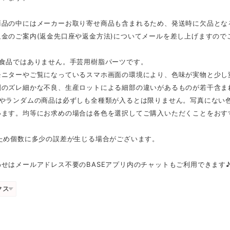
商品の中にはメーカーお取り寄せ商品も含まれるため、発送時に欠品とな
返金のご案内(返金先口座や返金方法)についてメールを差し上げますので
は食品ではありません。手芸用樹脂パーツです。
モニターやご覧になっているスマホ画面の環境により、色味が実物と少し
刷のズレ細かな不良、生産ロットによる細部の違いがあるものが若干含ま
スやランダムの商品は必ずしも全種類が入るとは限りません。写真にない
います。均等にお求めの場合は各色を選択してご購入いただくことをおす
のため個数に多少の誤差が生じる場合がございます。
せはメールアドレス不要のBASEアプリ内のチャットもご利用できます