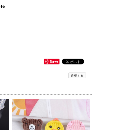
ble
Save
通報する