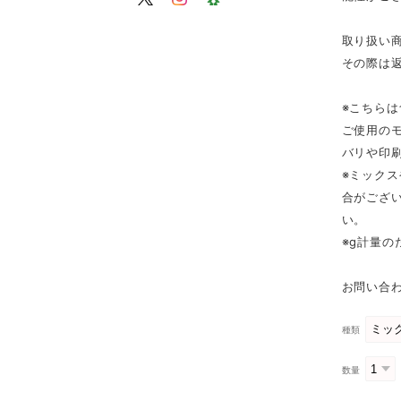
取り扱い
その際は
※こちら
ご使用の
バリや印
※ミック
合がござ
い。
※g計量
お問い合わ
種類
数量