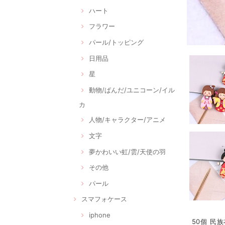
ハート
フラワー
パール/トッピング
日用品
星
動物/ぱんだ/ユニコーン/イル
カ
人物/キャラクター/アニメ
文字
夢かわいい虹/雲/天使の羽
その他
パール
スマフォケース
iphone
50個 民族