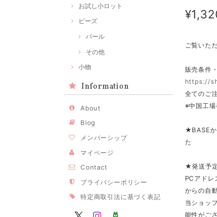
お試し小ロット
¥1,32
ビーズ
パール
ご覧いた
その他
小物
販売条件
https://
Information
全てのご注
※中国工場
About
Blog
★BASE
メンバーシップ
た
マイページ
★発送予
Contact
PCアドレ
プライバシーポリシー
からの自
特定商取引法に基づく表記
当ショップ
能性がご