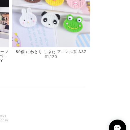
パーツ
50個 にわとり こぶた アニマル系 A37
パー
¥1,120
DIY
ORT
z.com