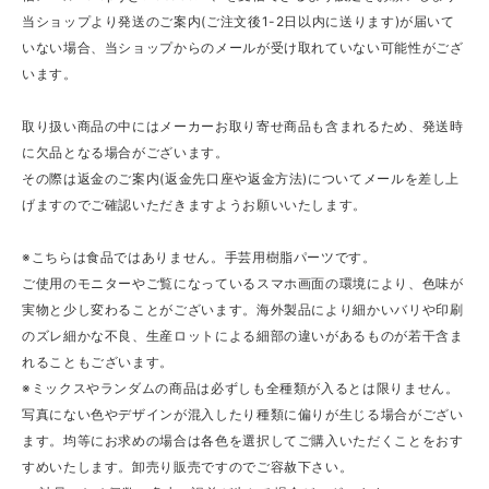
当ショップより発送のご案内(ご注文後1-2日以内に送ります)が届いて
いない場合、当ショップからのメールが受け取れていない可能性がござ
います。
取り扱い商品の中にはメーカーお取り寄せ商品も含まれるため、発送時
に欠品となる場合がございます。
その際は返金のご案内(返金先口座や返金方法)についてメールを差し上
げますのでご確認いただきますようお願いいたします。
※こちらは食品ではありません。手芸用樹脂パーツです。
ご使用のモニターやご覧になっているスマホ画面の環境により、色味が
実物と少し変わることがございます。海外製品により細かいバリや印刷
のズレ細かな不良、生産ロットによる細部の違いがあるものが若干含ま
れることもございます。
※ミックスやランダムの商品は必ずしも全種類が入るとは限りません。
写真にない色やデザインが混入したり種類に偏りが生じる場合がござい
ます。均等にお求めの場合は各色を選択してご購入いただくことをおす
すめいたします。卸売り販売ですのでご容赦下さい。