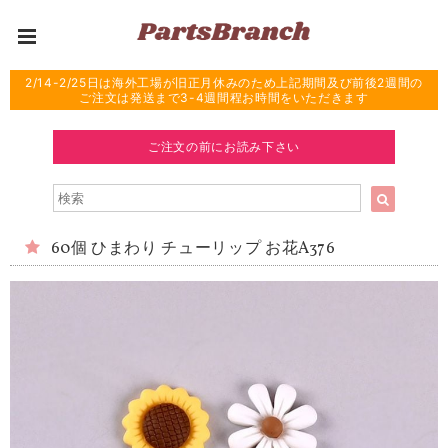
2/14-2/25日は海外工場が旧正月休みのため上記期間及び前後2週間の
ご注文は発送まで3-4週間程お時間をいただきます
ご注文の前にお読み下さい
60個 ひまわり チューリップ お花A376