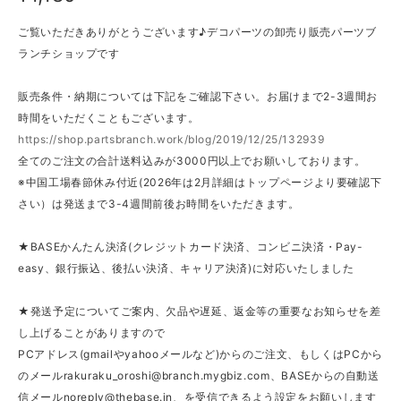
ご覧いただきありがとうございます♪デコパーツの卸売り販売パーツブ
ランチショップです
販売条件・納期については下記をご確認下さい。お届けまで2-3週間お
時間をいただくこともございます。
https://shop.partsbranch.work/blog/2019/12/25/132939
全てのご注文の合計送料込みが3000円以上でお願いしております。
※中国工場春節休み付近(2026年は2月詳細はトップページより要確認下
さい）は発送まで3-4週間前後お時間をいただきます。
★BASEかんたん決済(クレジットカード決済、コンビニ決済・Pay-
easy、銀行振込、後払い決済、キャリア決済)に対応いたしました
★発送予定についてご案内、欠品や遅延、返金等の重要なお知らせを差
し上げることがありますので
PCアドレス(gmailやyahooメールなど)からのご注文、もしくはPCから
のメール
rakuraku_oroshi@branch.mygbiz.com
、BASEからの自動送
信メール
noreply@thebase.in
、を受信できるよう設定をお願いします