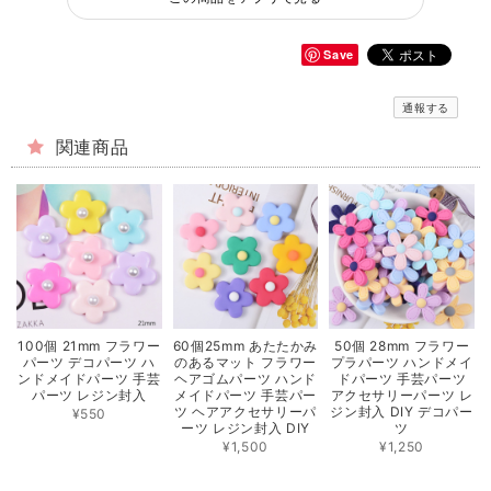
Save
通報する
関連商品
100個 21mm フラワー
60個25mm あたたかみ
50個 28mm フラワー
パーツ デコパーツ ハ
のあるマット フラワー
プラパーツ ハンドメイ
ンドメイドパーツ 手芸
ヘアゴムパーツ ハンド
ドパーツ 手芸パーツ
パーツ レジン封入
メイドパーツ 手芸パー
アクセサリーパーツ レ
ツ ヘアアクセサリーパ
ジン封入 DIY デコパー
¥550
ーツ レジン封入 DIY
ツ
¥1,500
¥1,250