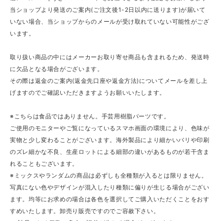
当ショップより発送のご案内(ご注文後1-2日以内に送ります)が届いて
いない場合、当ショップからのメールが受け取れていない可能性がござ
います。
取り扱い商品の中にはメーカーお取り寄せ商品も含まれるため、発送時
に欠品となる場合がございます。
その際は返金のご案内(返金先口座や返金方法)についてメールを差し上
げますのでご確認いただきますようお願いいたします。
※こちらは食品ではありません。手芸用樹脂パーツです。
ご使用のモニターやご覧になっているスマホ画面の環境により、色味が
実物と少し変わることがございます。海外製品により細かいバリや印刷
のズレ細かな不良、生産ロットによる細部の違いがあるものが若干含ま
れることもございます。
※ミックスやランダムの商品は必ずしも全種類が入るとは限りません。
写真にない色やデザインが混入したり種類に偏りが生じる場合がござい
ます。均等にお求めの場合は各色を選択してご購入いただくことをおす
すめいたします。卸売り販売ですのでご容赦下さい。