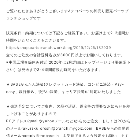
ご覧いただきありがとうございます♪デコパーツの卸売り販売パーツブ
ランチショップです
販売条件・納期については下記をご確認下さい。お届けまで2-3週間お
時間をいただくこともございます。
https://shop.partsbranch.work/blog/2019/12/25/132939
全てのご注文の合計送料込みが3000円以上でお願いしております。
※中国工場春節休み付近(2026年は2月詳細はトップページより要確認下
さい）は発送まで3-4週間前後お時間をいただきます。
★BASEかんたん決済(クレジットカード決済、コンビニ決済・Pay-
easy、銀行振込、後払い決済、キャリア決済)に対応いたしました
★発送予定についてご案内、欠品や遅延、返金等の重要なお知らせを差
し上げることがありますので
PCアドレス(gmailやyahooメールなど)からのご注文、もしくはPCから
のメール
rakuraku_oroshi@branch.mygbiz.com
、BASEからの自動送
信メール
noreply@thebase.in
、を受信できるよう設定をお願いします