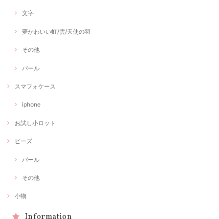
文字
夢かわいい虹/雲/天使の羽
その他
パール
スマフォケース
iphone
お試し小ロット
ビーズ
パール
その他
小物
Information