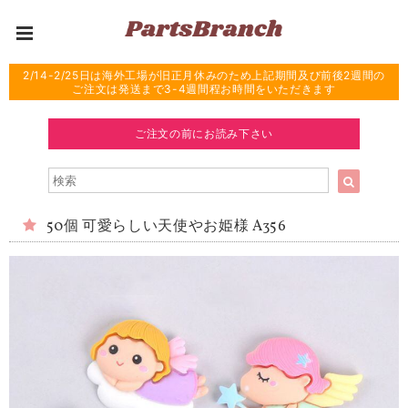
2/14-2/25日は海外工場が旧正月休みのため上記期間及び前後2週間の
ご注文は発送まで3-4週間程お時間をいただきます
ご注文の前にお読み下さい
50個 可愛らしい天使やお姫様 A356