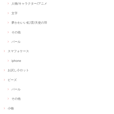
人物/キャラクター/アニメ
文字
夢かわいい虹/雲/天使の羽
その他
パール
スマフォケース
iphone
お試し小ロット
ビーズ
パール
その他
小物