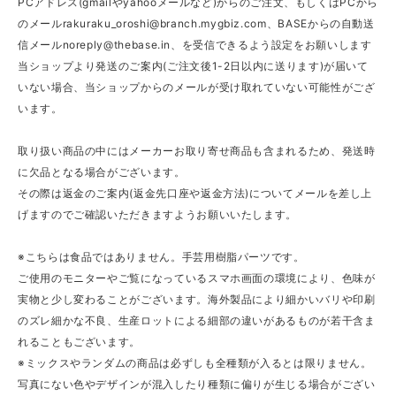
PCアドレス(gmailやyahooメールなど)からのご注文、もしくはPCから
のメール
rakuraku_oroshi@branch.mygbiz.com
、BASEからの自動送
信メール
noreply@thebase.in
、を受信できるよう設定をお願いします
当ショップより発送のご案内(ご注文後1-2日以内に送ります)が届いて
いない場合、当ショップからのメールが受け取れていない可能性がござ
います。
取り扱い商品の中にはメーカーお取り寄せ商品も含まれるため、発送時
に欠品となる場合がございます。
その際は返金のご案内(返金先口座や返金方法)についてメールを差し上
げますのでご確認いただきますようお願いいたします。
※こちらは食品ではありません。手芸用樹脂パーツです。
ご使用のモニターやご覧になっているスマホ画面の環境により、色味が
実物と少し変わることがございます。海外製品により細かいバリや印刷
のズレ細かな不良、生産ロットによる細部の違いがあるものが若干含ま
れることもございます。
※ミックスやランダムの商品は必ずしも全種類が入るとは限りません。
写真にない色やデザインが混入したり種類に偏りが生じる場合がござい