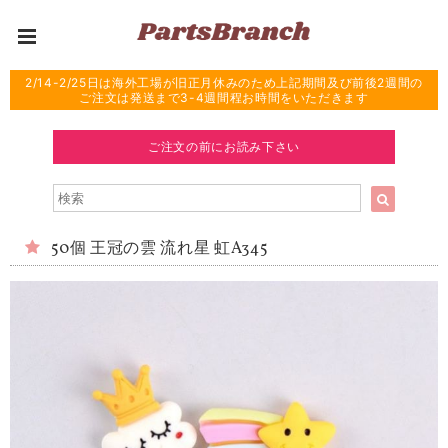
2/14-2/25日は海外工場が旧正月休みのため上記期間及び前後2週間の
ご注文は発送まで3-4週間程お時間をいただきます
ご注文の前にお読み下さい
50個 王冠の雲 流れ星 虹A345