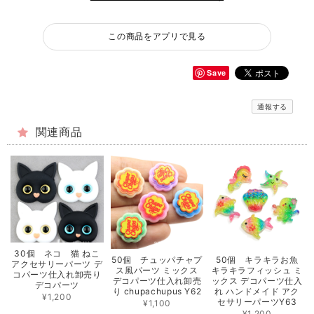
この商品をアプリで見る
Save
通報する
関連商品
30個 ネコ 猫 ねこ
50個 チュッパチャプ
50個 キラキラお魚
アクセサリーパーツ デ
ス風パーツ ミックス
キラキラフィッシュ ミ
コパーツ仕入れ卸売り
デコパーツ仕入れ卸売
ックス デコパーツ仕入
デコパーツ
り chupachupus Y62
れ ハンドメイド アク
¥1,200
セサリーパーツY63
¥1,100
¥1,200