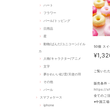
ハート
フラワー
パール/トッピング
日用品
星
動物/ぱんだ/ユニコーン/イル
50個 ス
カ
¥1,32
人物/キャラクター/アニメ
文字
ご覧いた
夢かわいい虹/雲/天使の羽
その他
販売条件
https://
パール
全てのご注
スマフォケース
※中国工場
iphone