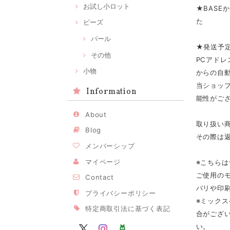
お試し小ロット
★BASE
た
ビーズ
パール
★発送予
その他
PCアドレ
小物
からの自
当ショップ
Information
能性がご
About
取り扱い
Blog
その際は
メンバーシップ
マイページ
※こちら
ご使用の
Contact
バリや印
プライバシーポリシー
※ミック
特定商取引法に基づく表記
合がござ
い。