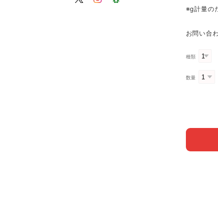
※g計量
お問い合わ
種類
数量