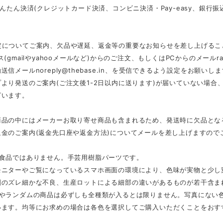
かんたん決済(クレジットカード決済、コンビニ決済・Pay-easy、銀
定についてご案内、欠品や遅延、返金等の重要なお知らせを差し上げるこ
ス(gmailやyahooメールなど)からのご注文、もしくはPCからのメール
r
動送信メール
noreply@thebase.in
、を受信できるよう設定をお願いしま
より発送のご案内(ご注文後1-2日以内に送ります)が届いていない場
ざいます。
商品の中にはメーカーお取り寄せ商品も含まれるため、発送時に欠品とな
返金のご案内(返金先口座や返金方法)についてメールを差し上げますので
は食品ではありません。手芸用樹脂パーツです。
モニターやご覧になっているスマホ画面の環境により、色味が実物と少し
刷のズレ細かな不良、生産ロットによる細部の違いがあるものが若干含ま
スやランダムの商品は必ずしも全種類が入るとは限りません。写真にない
います。均等にお求めの場合は各色を選択してご購入いただくことをおす