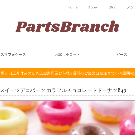
Home
About
Blog
メン
スマフォケース
お試し小ロット
ビーズ
は海外工場が旧正月休みのため上記期間及び前後2週間のご注文は発送まで3-4週間
個 スイーツデコパーツ カラフルチョコレートドーナツB49