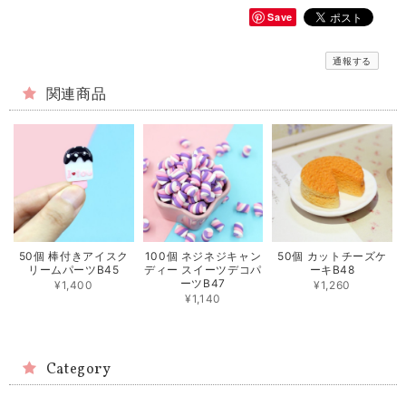
Save
通報する
関連商品
50個 棒付きアイスク
100個 ネジネジキャン
50個 カットチーズケ
リームパーツB45
ディー スイーツデコパ
ーキB48
ーツB47
¥1,400
¥1,260
¥1,140
Category