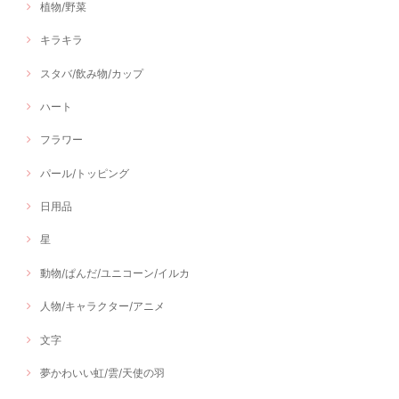
植物/野菜
キラキラ
スタバ/飲み物/カップ
ハート
フラワー
パール/トッピング
日用品
星
動物/ぱんだ/ユニコーン/イルカ
人物/キャラクター/アニメ
文字
夢かわいい虹/雲/天使の羽