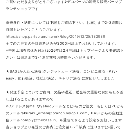
ご覧いただきありがとうございます♪デコパーツの卸売り販売パーツブ
ランチショップです
販売条件・納期については下記をご確認下さい。お届けまで2-3週間お
時間をいただくこともございます。
https://shop.partsbranch.work/blog/2019/12/25/132939
全てのご注文の合計送料込みが3000円以上でお願いしております。
※中国工場春節休み付近(2026年は2月詳細はトップページより要確認下
さい）は発送まで3-4週間前後お時間をいただきます。
★BASEかんたん決済(クレジットカード決済、コンビニ決済・Pay-
easy、銀行振込、後払い決済、キャリア決済)に対応いたしました
★発送予定についてご案内、欠品や遅延、返金等の重要なお知らせを差
し上げることがありますので
PCアドレス(gmailやyahooメールなど)からのご注文、もしくはPCから
のメール
rakuraku_oroshi@branch.mygbiz.com
、BASEからの自動送
信メール
noreply@thebase.in
、を受信できるよう設定をお願いします
当ショップより発送のご案内(ご注文後1-2日以内に送ります)が届いて