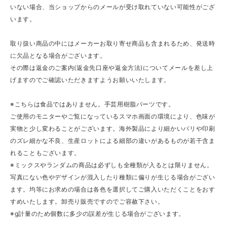
いない場合、当ショップからのメールが受け取れていない可能性がござ
います。
取り扱い商品の中にはメーカーお取り寄せ商品も含まれるため、発送時
に欠品となる場合がございます。
その際は返金のご案内(返金先口座や返金方法)についてメールを差し上
げますのでご確認いただきますようお願いいたします。
※こちらは食品ではありません。手芸用樹脂パーツです。
ご使用のモニターやご覧になっているスマホ画面の環境により、色味が
実物と少し変わることがございます。海外製品により細かいバリや印刷
のズレ細かな不良、生産ロットによる細部の違いがあるものが若干含ま
れることもございます。
※ミックスやランダムの商品は必ずしも全種類が入るとは限りません。
写真にない色やデザインが混入したり種類に偏りが生じる場合がござい
ます。均等にお求めの場合は各色を選択してご購入いただくことをおす
すめいたします。卸売り販売ですのでご容赦下さい。
※g計量のため個数に多少の誤差が生じる場合がございます。