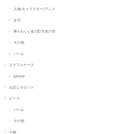
人物/キャラクター/アニメ
文字
夢かわいい虹/雲/天使の羽
その他
パール
スマフォケース
iphone
お試し小ロット
ビーズ
パール
その他
小物