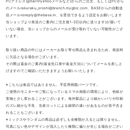
PCアドレス(gmailやyahooメールなど)からのご注文、もしくはPCから
のメール
rakuraku_oroshi@branch.mygbiz.com
、BASEからの自動送
信メール
noreply@thebase.in
、を受信できるよう設定をお願いします
当ショップより発送のご案内(ご注文後1-2日以内に送ります)が届いて
いない場合、当ショップからのメールが受け取れていない可能性がござ
います。
取り扱い商品の中にはメーカーお取り寄せ商品も含まれるため、発送時
に欠品となる場合がございます。
その際は返金のご案内(返金先口座や返金方法)についてメールを差し上
げますのでご確認いただきますようお願いいたします。
※こちらは食品ではありません。手芸用樹脂パーツです。
ご使用のモニターやご覧になっているスマホ画面の環境により、色味が
実物と少し変わることがございます。海外製品により細かいバリや印刷
のズレ細かな不良、生産ロットによる細部の違いがあるものが若干含ま
れることもございます。
※ミックスやランダムの商品は必ずしも全種類が入るとは限りません。
写真にない色やデザインが混入したり種類に偏りが生じる場合がござい