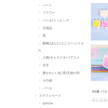
ハート
フラワー
パール/トッピング
日用品
星
動物/ぱんだ/ユニコーン/イル
カ
人物/キャラクター/アニメ
文字
夢かわいい虹/雲/天使の羽
その他
パール
50個 パ
スマフォケース
¥1,08
iphone