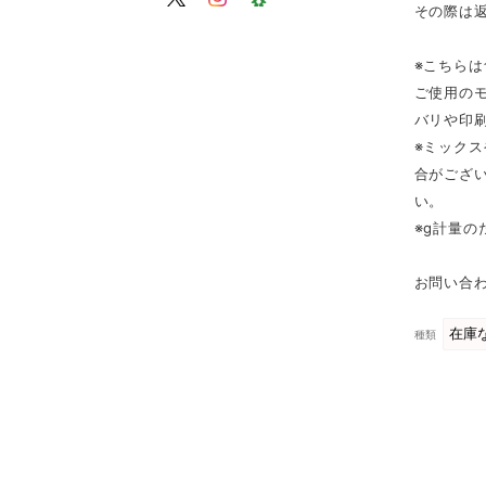
その際は
※こちら
ご使用の
バリや印
※ミック
合がござ
い。
※g計量
お問い合わ
種類