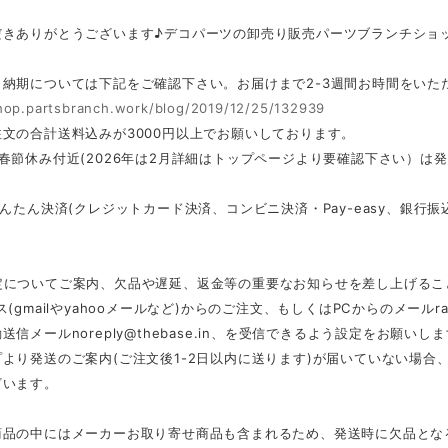
だきありがとうございます♪デコパーツの卸売り販売パーツブランチショ
・納期については下記をご確認下さい。お届けまで2-3週間お時間をいた
shop.partsbranch.work/blog/2019/12/25/132939
文の合計送料込みが3000円以上でお願いしております。
春節休み付近(2026年は2月詳細はトップページより要確認下さい）は
かんたん決済(クレジットカード決済、コンビニ決済・Pay-easy、銀
定についてご案内、欠品や遅延、返金等の重要なお知らせを差し上げるこ
ス(gmailやyahooメールなど)からのご注文、もしくはPCからのメール
r
動送信メール
noreply@thebase.in
、を受信できるよう設定をお願いしま
より発送のご案内(ご注文後1-2日以内に送ります)が届いていない場
ざいます。
商品の中にはメーカーお取り寄せ商品も含まれるため、発送時に欠品とな