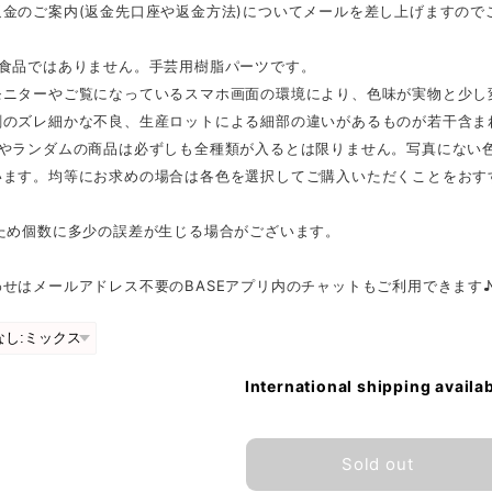
返金のご案内(返金先口座や返金方法)についてメールを差し上げますので
は食品ではありません。手芸用樹脂パーツです。
モニターやご覧になっているスマホ画面の環境により、色味が実物と少し
刷のズレ細かな不良、生産ロットによる細部の違いがあるものが若干含ま
スやランダムの商品は必ずしも全種類が入るとは限りません。写真にない
います。均等にお求めの場合は各色を選択してご購入いただくことをおす
のため個数に多少の誤差が生じる場合がございます。
せはメールアドレス不要のBASEアプリ内のチャットもご利用できます
International shipping availa
Sold out