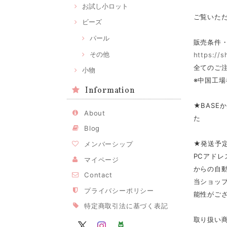
お試し小ロット
ご覧いた
ビーズ
パール
販売条件
その他
https://
全てのご注
小物
※中国工場
Information
★BASE
About
た
Blog
★発送予
メンバーシップ
PCアドレ
マイページ
からの自
Contact
当ショップ
プライバシーポリシー
能性がご
特定商取引法に基づく表記
取り扱い