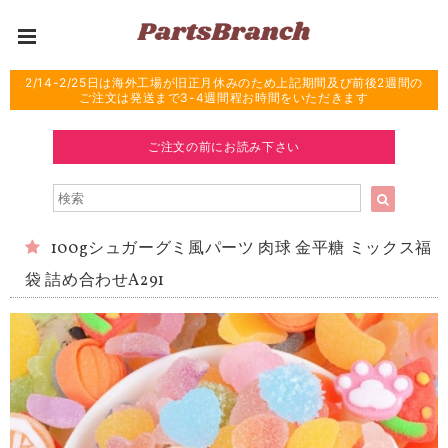
2/14-2/25日は海外工場が旧正月休みのため上記期間及び前後2週間の
ご注文は発送まで3-4週間程お時間をいただきます
ご注文の前にお読み下さい
100gシュガーグミ風パーツ 肉球 金平糖 ミックス福
袋 詰め合わせA291