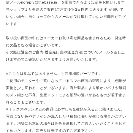
信メール
noreply@thebase.in
、を受信できるよう設定をお願いします
当ショップより発送のご案内(ご注文後1-2日以内に送ります)が届いて
いない場合、当ショップからのメールが受け取れていない可能性がござ
います。
取り扱い商品の中にはメーカーお取り寄せ商品も含まれるため、発送時
に欠品となる場合がございます。
その際は返金のご案内(返金先口座や返金方法)についてメールを差し上
げますのでご確認いただきますようお願いいたします。
※こちらは食品ではありません。手芸用樹脂パーツです。
ご使用のモニターやご覧になっているスマホ画面の環境により、色味が
実物と少し変わることがございます。海外製品により細かいバリや印刷
のズレ細かな不良、生産ロットによる細部の違いがあるものが若干含ま
れることもございます。
※ミックスやランダムの商品は必ずしも全種類が入るとは限りません。
写真にない色やデザインが混入したり種類に偏りが生じる場合がござい
ます。均等にお求めの場合は各色を選択してご購入いただくことをおす
すめいたします。卸売り販売ですのでご容赦下さい。