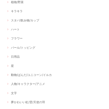
植物/野菜
キラキラ
スタバ/飲み物/カップ
ハート
フラワー
パール/トッピング
日用品
星
動物/ぱんだ/ユニコーン/イルカ
人物/キャラクター/アニメ
文字
夢かわいい虹/雲/天使の羽