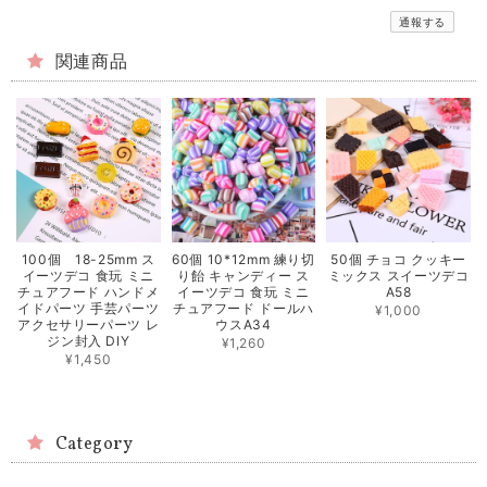
通報する
関連商品
100個 18-25mm ス
60個 10*12mm 練り切
50個 チョコ クッキー
イーツデコ 食玩 ミニ
り飴 キャンディー ス
ミックス スイーツデコ
チュアフード ハンドメ
イーツデコ 食玩 ミニ
A58
イドパーツ 手芸パーツ
チュアフード ドールハ
¥1,000
アクセサリーパーツ レ
ウスA34
ジン封入 DIY
¥1,260
¥1,450
Category