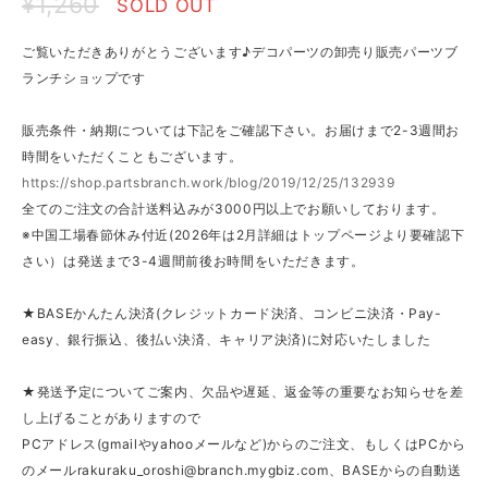
¥1,260
SOLD OUT
ご覧いただきありがとうございます♪デコパーツの卸売り販売パーツブ
ランチショップです
販売条件・納期については下記をご確認下さい。お届けまで2-3週間お
時間をいただくこともございます。
https://shop.partsbranch.work/blog/2019/12/25/132939
全てのご注文の合計送料込みが3000円以上でお願いしております。
※中国工場春節休み付近(2026年は2月詳細はトップページより要確認下
さい）は発送まで3-4週間前後お時間をいただきます。
★BASEかんたん決済(クレジットカード決済、コンビニ決済・Pay-
easy、銀行振込、後払い決済、キャリア決済)に対応いたしました
★発送予定についてご案内、欠品や遅延、返金等の重要なお知らせを差
し上げることがありますので
PCアドレス(gmailやyahooメールなど)からのご注文、もしくはPCから
のメール
rakuraku_oroshi@branch.mygbiz.com
、BASEからの自動送