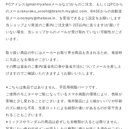
PCアドレス(gmailやyahooメールなど)からのご注文、もしくはPCから
のメール
rakuraku_oroshi@branch.mygbiz.com
、BASEからの自動送
信メール
noreply@thebase.in
、を受信できるよう設定をお願いします
当ショップより発送のご案内(ご注文後1-2日以内に送ります)が届いて
いない場合、当ショップからのメールが受け取れていない可能性がござ
います。
取り扱い商品の中にはメーカーお取り寄せ商品も含まれるため、発送時
に欠品となる場合がございます。
その際は返金のご案内(返金先口座や返金方法)についてメールを差し上
げますのでご確認いただきますようお願いいたします。
※こちらは食品ではありません。手芸用樹脂パーツです。
ご使用のモニターやご覧になっているスマホ画面の環境により、色味が
実物と少し変わることがございます。海外製品により細かいバリや印刷
のズレ細かな不良、生産ロットによる細部の違いがあるものが若干含ま
れることもございます。
※ミックスやランダムの商品は必ずしも全種類が入るとは限りません。
写真にない色やデザインが混入したり種類に偏りが生じる場合がござい