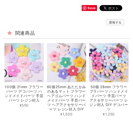
Save
通報する
関連商品
100個 21mm フラワー
60個25mm あたたかみ
50個 28mm フラワー
パーツ デコパーツ ハ
のあるマット フラワー
プラパーツ ハンドメイ
ンドメイドパーツ 手芸
ヘアゴムパーツ ハンド
ドパーツ 手芸パーツ
パーツ レジン封入
メイドパーツ 手芸パー
アクセサリーパーツ レ
ツ ヘアアクセサリーパ
ジン封入 DIY デコパー
¥550
ーツ レジン封入 DIY
ツ
¥1,500
¥1,250