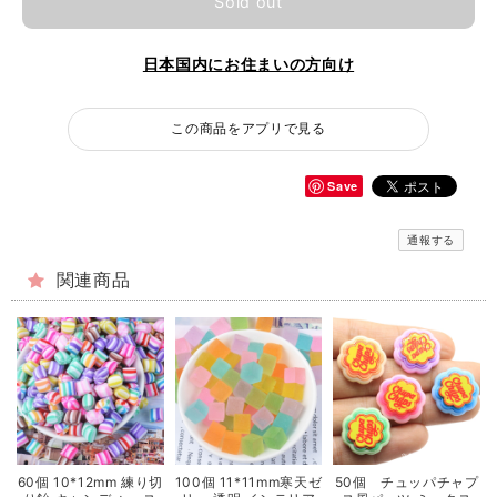
Sold out
日本国内にお住まいの方向け
この商品をアプリで見る
Save
通報する
関連商品
60個 10*12mm 練り切
100個 11*11mm寒天ゼ
50個 チュッパチャプ