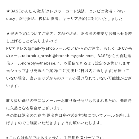
★BASEかんたん決済(クレジットカード決済、コンビニ決済・Pay-
easy、銀行振込、後払い決済、キャリア決済)に対応いたしました
★発送予定についてご案内、欠品や遅延、返金等の重要なお知らせを差
し上げることがありますので
PCアドレス(gmailやyahooメールなど)からのご注文、もしくはPCから
のメール
rakuraku_oroshi@branch.mygbiz.com
、BASEからの自動送
信メール
noreply@thebase.in
、を受信できるよう設定をお願いします
当ショップより発送のご案内(ご注文後1-2日以内に送ります)が届いて
いない場合、当ショップからのメールが受け取れていない可能性がござ
います。
取り扱い商品の中にはメーカーお取り寄せ商品も含まれるため、発送時
に欠品となる場合がございます。
その際は返金のご案内(返金先口座や返金方法)についてメールを差し上
げますのでご確認いただきますようお願いいたします。
※こちらは食品ではありません。手芸用樹脂パーツです。