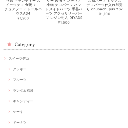
り飴 キャンディー ス
リー 透明 インテリア
ス風パーツ ミックス
イーツデコ 食玩 ミニ
小物 デコパーツ ハン
デコパーツ仕入れ卸売
チュアフード ドールハ
ドメイドパーツ 手芸パ
り chupachupus Y62
ウスA34
ーツ アクセサリーパー
¥1,100
ツ レジン封入 DIYA39
¥1,260
¥1,500
Category
スイーツデコ
クッキー
フルーツ
ランダム福袋
キャンディー
ケーキ
ドーナツ