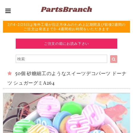
2/14-2/25日は海外工場が旧正月休みのため上記期間及び前後2週間の
ご注文は発送まで3-4週間程お時間をいただきます
ご注文の前にお読み下さい
50個 砂糖細工のようなスイーツデコパーツ ドーナ
ツ シュガーグミA264