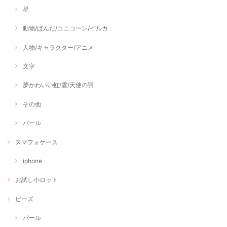
星
動物/ぱんだ/ユニコーン/イルカ
人物/キャラクター/アニメ
文字
夢かわいい虹/雲/天使の羽
その他
パール
スマフォケース
iphone
お試し小ロット
ビーズ
パール