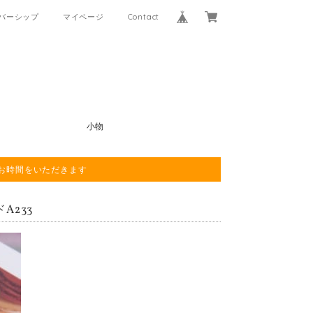
バーシップ
マイページ
Contact
小物
程お時間をいただきます
A233