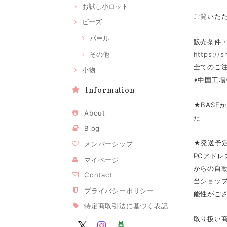
お試し小ロット
ご覧いた
ビーズ
パール
販売条件
その他
https://
全てのご注
小物
※中国工場
Information
★BASE
About
た
Blog
★発送予
メンバーシップ
PCアドレ
マイページ
からの自
Contact
当ショップ
プライバシーポリシー
能性がご
特定商取引法に基づく表記
取り扱い