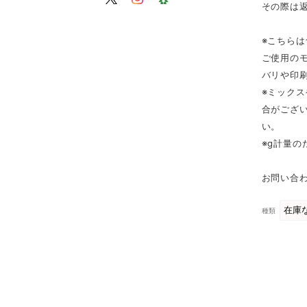
その際は
※こちら
ご使用の
バリや印
※ミック
合がござ
い。
※g計量
お問い合わ
種類