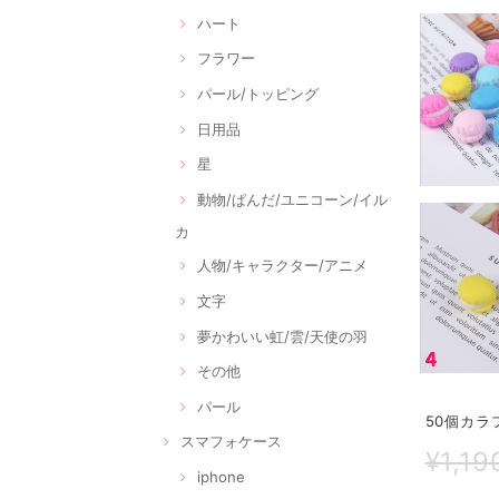
ハート
フラワー
パール/トッピング
日用品
星
動物/ぱんだ/ユニコーン/イル
カ
人物/キャラクター/アニメ
文字
夢かわいい虹/雲/天使の羽
その他
パール
50個カラ
スマフォケース
¥1,19
iphone