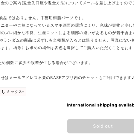
返金のご案内(返金先口座や返金方法)についてメールを差し上げますので
は食品ではありません。手芸用樹脂パーツです。
モニターやご覧になっているスマホ画面の環境により、色味が実物と少し
刷のズレ細かな不良、生産ロットによる細部の違いがあるものが若干含ま
スやランダムの商品は必ずしも全種類が入るとは限りません。写真にない
います。均等にお求めの場合は各色を選択してご購入いただくことをおす
のため個数に多少の誤差が生じる場合がございます。
せはメールアドレス不要のBASEアプリ内のチャットもご利用できます
International shipping availa
Sold out