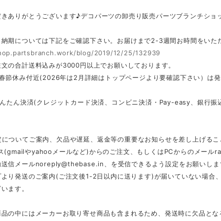
だきありがとうございます♪デコパーツの卸売り販売パーツブランチショ
・納期については下記をご確認下さい。お届けまで2-3週間お時間をいた
shop.partsbranch.work/blog/2019/12/25/132939
文の合計送料込みが3000円以上でお願いしております。
春節休み付近(2026年は2月詳細はトップページより要確認下さい）は
かんたん決済(クレジットカード決済、コンビニ決済・Pay-easy、銀
定についてご案内、欠品や遅延、返金等の重要なお知らせを差し上げるこ
ス(gmailやyahooメールなど)からのご注文、もしくはPCからのメール
r
動送信メール
noreply@thebase.in
、を受信できるよう設定をお願いしま
より発送のご案内(ご注文後1-2日以内に送ります)が届いていない場
ざいます。
商品の中にはメーカーお取り寄せ商品も含まれるため、発送時に欠品とな