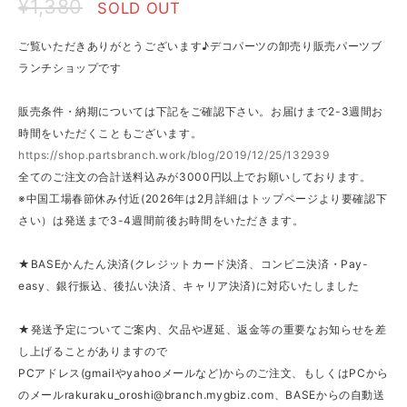
¥1,380
SOLD OUT
ご覧いただきありがとうございます♪デコパーツの卸売り販売パーツブ
ランチショップです
販売条件・納期については下記をご確認下さい。お届けまで2-3週間お
時間をいただくこともございます。
https://shop.partsbranch.work/blog/2019/12/25/132939
全てのご注文の合計送料込みが3000円以上でお願いしております。
※中国工場春節休み付近(2026年は2月詳細はトップページより要確認下
さい）は発送まで3-4週間前後お時間をいただきます。
★BASEかんたん決済(クレジットカード決済、コンビニ決済・Pay-
easy、銀行振込、後払い決済、キャリア決済)に対応いたしました
★発送予定についてご案内、欠品や遅延、返金等の重要なお知らせを差
し上げることがありますので
PCアドレス(gmailやyahooメールなど)からのご注文、もしくはPCから
のメール
rakuraku_oroshi@branch.mygbiz.com
、BASEからの自動送