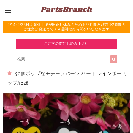
2/14-2/25日は海外工場が旧正月休みのため上記期間及び前後2週間の
ご注文は発送まで3-4週間程お時間をいただきます
ご注文の前にお読み下さい
50個ポップなモチーフパーツ ハート レインボー リ
ップA228