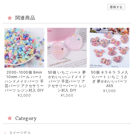
通報する
関連商品
2000-1000個 8mm
50個 いちご ハート 夢
50個 キラキラ ラメ入
10mm パール ハート
かわいいハンドメイド
りハート いちご うさ
ハンドメイドパーツ 手
パーツ 手芸パーツ ア
ぎ 夢かわいいパーツ
芸パーツ アクセサリー
クセサリーパーツ レジ
A55
パーツ レジン封入 DIY
ン封入 DIY
¥1,000
¥2,000
¥1,300
Category
スイーツデコ