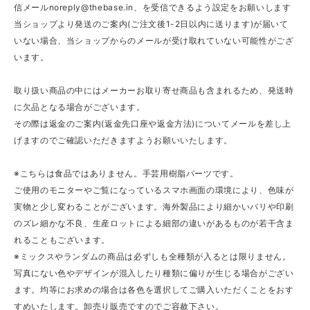
信メール
noreply@thebase.in
、を受信できるよう設定をお願いします
当ショップより発送のご案内(ご注文後1-2日以内に送ります)が届いて
いない場合、当ショップからのメールが受け取れていない可能性がござ
います。
取り扱い商品の中にはメーカーお取り寄せ商品も含まれるため、発送時
に欠品となる場合がございます。
その際は返金のご案内(返金先口座や返金方法)についてメールを差し上
げますのでご確認いただきますようお願いいたします。
※こちらは食品ではありません。手芸用樹脂パーツです。
ご使用のモニターやご覧になっているスマホ画面の環境により、色味が
実物と少し変わることがございます。海外製品により細かいバリや印刷
のズレ細かな不良、生産ロットによる細部の違いがあるものが若干含ま
れることもございます。
※ミックスやランダムの商品は必ずしも全種類が入るとは限りません。
写真にない色やデザインが混入したり種類に偏りが生じる場合がござい
ます。均等にお求めの場合は各色を選択してご購入いただくことをおす
すめいたします。卸売り販売ですのでご容赦下さい。