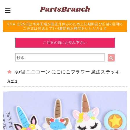
2/14-2/25日は海外工場が旧正月休みのため上記期間及び前後2週間の
ご注文は発送まで3-4週間程お時間をいただきます
ご注文の前にお読み下さい
50個 ユニコーン にこにこフラワー 魔法ステッキ
A212