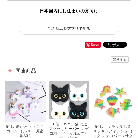
日本国内にお住まいの方向け
この商品をアプリで見る
Save
通報する
関連商品
30個 ネコ 猫 ねこ
50個 夢かわいい ユニ
50個 キラキラお魚
アクセサリーパーツ デ
コーン ミルキー 原宿
キラキラフィッシュ ミ
コパーツ仕入れ卸売り
系A31
ックス デコパーツ仕入
デコパーツ