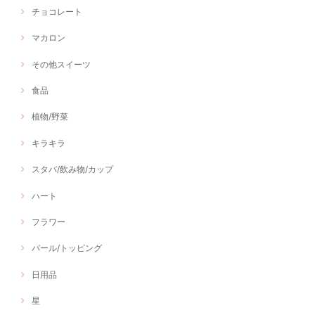
チョコレート
マカロン
その他スイーツ
食品
植物/野菜
キラキラ
スタバ/飲み物/カップ
ハート
フラワー
パール/トッピング
日用品
星