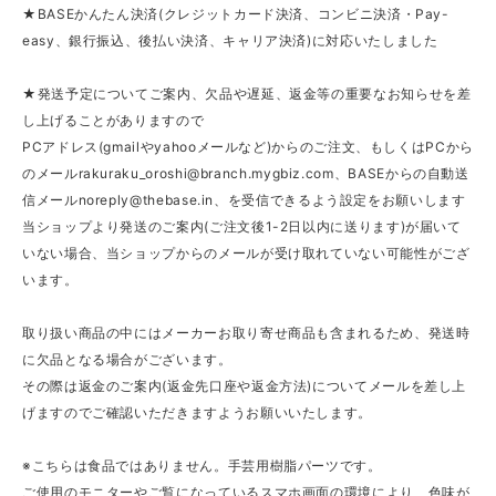
★BASEかんたん決済(クレジットカード決済、コンビニ決済・Pay-
easy、銀行振込、後払い決済、キャリア決済)に対応いたしました
★発送予定についてご案内、欠品や遅延、返金等の重要なお知らせを差
し上げることがありますので
PCアドレス(gmailやyahooメールなど)からのご注文、もしくはPCから
のメール
rakuraku_oroshi@branch.mygbiz.com
、BASEからの自動送
信メール
noreply@thebase.in
、を受信できるよう設定をお願いします
当ショップより発送のご案内(ご注文後1-2日以内に送ります)が届いて
いない場合、当ショップからのメールが受け取れていない可能性がござ
います。
取り扱い商品の中にはメーカーお取り寄せ商品も含まれるため、発送時
に欠品となる場合がございます。
その際は返金のご案内(返金先口座や返金方法)についてメールを差し上
げますのでご確認いただきますようお願いいたします。
※こちらは食品ではありません。手芸用樹脂パーツです。
ご使用のモニターやご覧になっているスマホ画面の環境により、色味が