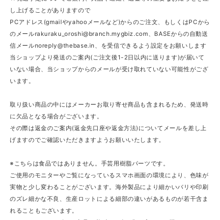
し上げることがありますので
PCアドレス(gmailやyahooメールなど)からのご注文、もしくはPCから
のメール
rakuraku_oroshi@branch.mygbiz.com
、BASEからの自動送
信メール
noreply@thebase.in
、を受信できるよう設定をお願いします
当ショップより発送のご案内(ご注文後1-2日以内に送ります)が届いて
いない場合、当ショップからのメールが受け取れていない可能性がござ
います。
取り扱い商品の中にはメーカーお取り寄せ商品も含まれるため、発送時
に欠品となる場合がございます。
その際は返金のご案内(返金先口座や返金方法)についてメールを差し上
げますのでご確認いただきますようお願いいたします。
※こちらは食品ではありません。手芸用樹脂パーツです。
ご使用のモニターやご覧になっているスマホ画面の環境により、色味が
実物と少し変わることがございます。海外製品により細かいバリや印刷
のズレ細かな不良、生産ロットによる細部の違いがあるものが若干含ま
れることもございます。