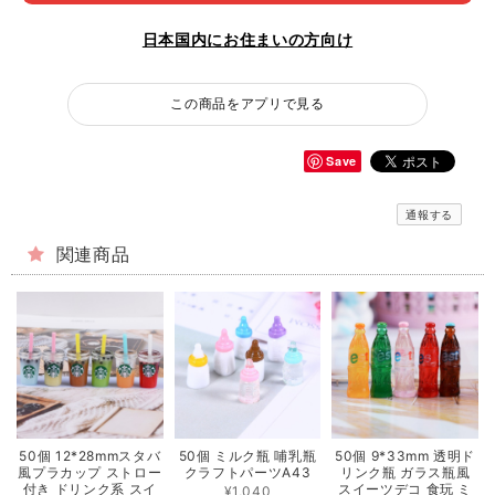
日本国内にお住まいの方向け
この商品をアプリで見る
Save
通報する
関連商品
50個 12*28mmスタバ
50個 ミルク瓶 哺乳瓶
50個 9*33mm 透明ド
風プラカップ ストロー
クラフトパーツA43
リンク瓶 ガラス瓶風
付き ドリンク系 スイ
スイーツデコ 食玩 ミ
¥1,040