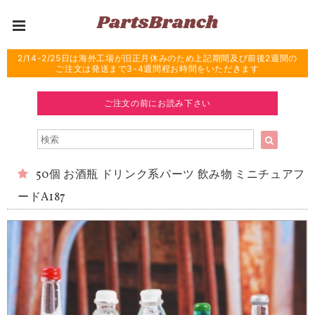
2/14-2/25日は海外工場が旧正月休みのため上記期間及び前後2週間の
ご注文は発送まで3-4週間程お時間をいただきます
ご注文の前にお読み下さい
50個 お酒瓶 ドリンク系パーツ 飲み物 ミニチュアフ
ードA187