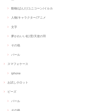
動物/ぱんだ/ユニコーン/イルカ
人物/キャラクター/アニメ
文字
夢かわいい虹/雲/天使の羽
その他
パール
スマフォケース
iphone
お試し小ロット
ビーズ
パール
その他