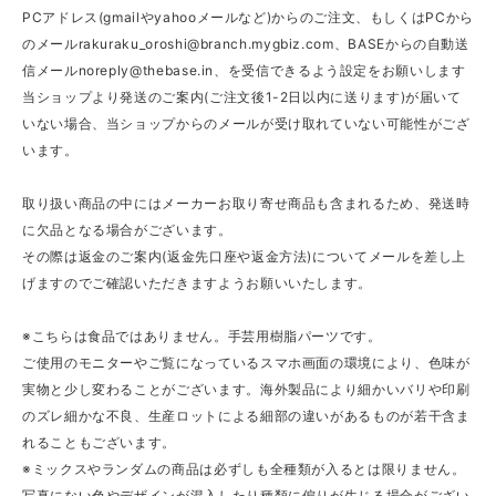
PCアドレス(gmailやyahooメールなど)からのご注文、もしくはPCから
のメール
rakuraku_oroshi@branch.mygbiz.com
、BASEからの自動送
信メール
noreply@thebase.in
、を受信できるよう設定をお願いします
当ショップより発送のご案内(ご注文後1-2日以内に送ります)が届いて
いない場合、当ショップからのメールが受け取れていない可能性がござ
います。
取り扱い商品の中にはメーカーお取り寄せ商品も含まれるため、発送時
に欠品となる場合がございます。
その際は返金のご案内(返金先口座や返金方法)についてメールを差し上
げますのでご確認いただきますようお願いいたします。
※こちらは食品ではありません。手芸用樹脂パーツです。
ご使用のモニターやご覧になっているスマホ画面の環境により、色味が
実物と少し変わることがございます。海外製品により細かいバリや印刷
のズレ細かな不良、生産ロットによる細部の違いがあるものが若干含ま
れることもございます。
※ミックスやランダムの商品は必ずしも全種類が入るとは限りません。
写真にない色やデザインが混入したり種類に偏りが生じる場合がござい