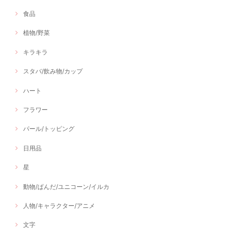
食品
植物/野菜
キラキラ
スタバ/飲み物/カップ
ハート
フラワー
パール/トッピング
日用品
星
動物/ぱんだ/ユニコーン/イルカ
人物/キャラクター/アニメ
文字