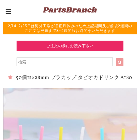
2/14-2/25日は海外工場が旧正月休みのため上記期間及び前後2週間の
ご注文は発送まで3-4週間程お時間をいただきます
ご注文の前にお読み下さい
50個12×28mm プラカップ タピオカドリンク A180