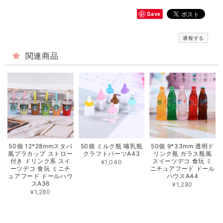
Save
通報する
関連商品
50個 12*28mmスタバ
50個 ミルク瓶 哺乳瓶
50個 9*33mm 透明ド
風プラカップ ストロー
クラフトパーツA43
リンク瓶 ガラス瓶風
付き ドリンク系 スイ
スイーツデコ 食玩 ミ
¥1,040
ーツデコ 食玩 ミニチ
ニチュアフード ドール
ュアフード ドールハウ
ハウスA44
スA36
¥1,280
¥1,280