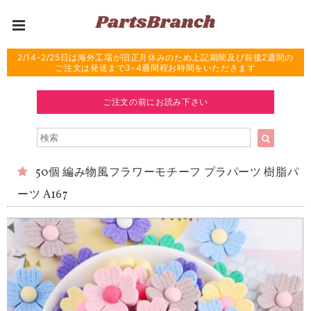
2/14-2/25日は海外工場が旧正月休みのため上記期間及び前後2週間の
ご注文は発送まで3-4週間程お時間をいただきます
ご注文の前にお読み下さい
50個 編み物風フラワーモチーフ プラパーツ 樹脂パ
ーツ A167