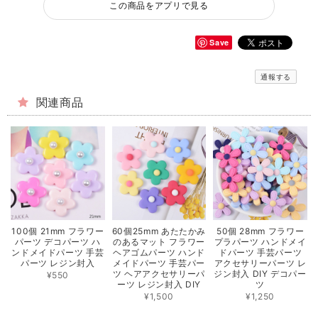
この商品をアプリで見る
Save
通報する
関連商品
100個 21mm フラワー
60個25mm あたたかみ
50個 28mm フラワー
パーツ デコパーツ ハ
のあるマット フラワー
プラパーツ ハンドメイ
ンドメイドパーツ 手芸
ヘアゴムパーツ ハンド
ドパーツ 手芸パーツ
パーツ レジン封入
メイドパーツ 手芸パー
アクセサリーパーツ レ
ツ ヘアアクセサリーパ
ジン封入 DIY デコパー
¥550
ーツ レジン封入 DIY
ツ
¥1,500
¥1,250