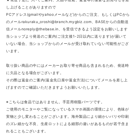
し上げることがありますので
PCアドレス(gmailやyahooメールなど)からのご注文、もしくはPCから
のメール
rakuraku_oroshi@branch.mygbiz.com
、BASEからの自動送
信メール
noreply@thebase.in
、を受信できるよう設定をお願いします
当ショップより発送のご案内(ご注文後1-2日以内に送ります)が届いて
いない場合、当ショップからのメールが受け取れていない可能性がござ
います。
取り扱い商品の中にはメーカーお取り寄せ商品も含まれるため、発送時
に欠品となる場合がございます。
その際は返金のご案内(返金先口座や返金方法)についてメールを差し上
げますのでご確認いただきますようお願いいたします。
※こちらは食品ではありません。手芸用樹脂パーツです。
ご使用のモニターやご覧になっているスマホ画面の環境により、色味が
実物と少し変わることがございます。海外製品により細かいバリや印刷
のズレ細かな不良、生産ロットによる細部の違いがあるものが若干含ま
れることもございます。