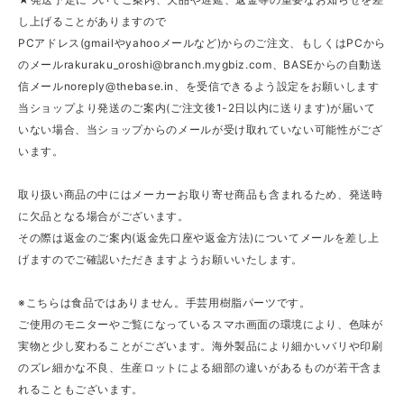
し上げることがありますので
PCアドレス(gmailやyahooメールなど)からのご注文、もしくはPCから
のメール
rakuraku_oroshi@branch.mygbiz.com
、BASEからの自動送
信メール
noreply@thebase.in
、を受信できるよう設定をお願いします
当ショップより発送のご案内(ご注文後1-2日以内に送ります)が届いて
いない場合、当ショップからのメールが受け取れていない可能性がござ
います。
取り扱い商品の中にはメーカーお取り寄せ商品も含まれるため、発送時
に欠品となる場合がございます。
その際は返金のご案内(返金先口座や返金方法)についてメールを差し上
げますのでご確認いただきますようお願いいたします。
※こちらは食品ではありません。手芸用樹脂パーツです。
ご使用のモニターやご覧になっているスマホ画面の環境により、色味が
実物と少し変わることがございます。海外製品により細かいバリや印刷
のズレ細かな不良、生産ロットによる細部の違いがあるものが若干含ま
れることもございます。