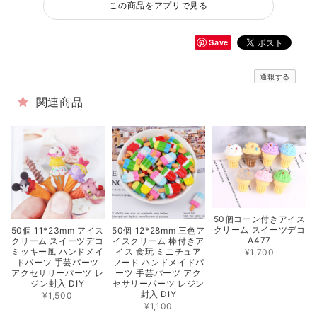
この商品をアプリで見る
Save
通報する
関連商品
50個コーン付きアイス
クリーム スイーツデコ
50個 11*23mm アイス
50個 12*28mm 三色ア
A477
クリーム スイーツデコ
イスクリーム 棒付きア
ミッキー風 ハンドメイ
イス 食玩 ミニチュア
¥1,700
ドパーツ 手芸パーツ
フード ハンドメイドパ
アクセサリーパーツ レ
ーツ 手芸パーツ アク
ジン封入 DIY
セサリーパーツ レジン
封入 DIY
¥1,500
¥1,100