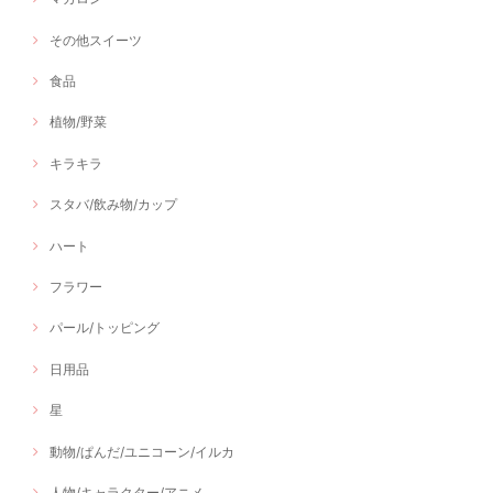
その他スイーツ
食品
植物/野菜
キラキラ
スタバ/飲み物/カップ
ハート
フラワー
パール/トッピング
日用品
星
動物/ぱんだ/ユニコーン/イルカ
人物/キャラクター/アニメ