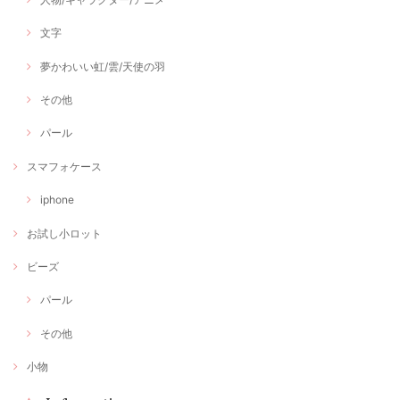
文字
夢かわいい虹/雲/天使の羽
その他
パール
スマフォケース
iphone
お試し小ロット
ビーズ
パール
その他
小物