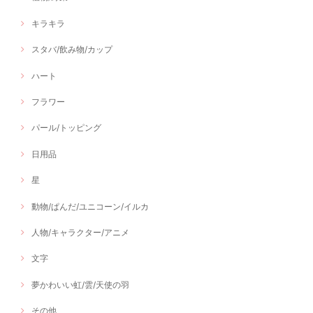
キラキラ
スタバ/飲み物/カップ
ハート
フラワー
パール/トッピング
日用品
星
動物/ぱんだ/ユニコーン/イルカ
人物/キャラクター/アニメ
文字
夢かわいい虹/雲/天使の羽
その他