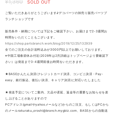
¥1,360
SOLD OUT
ご覧いただきありがとうございます♪デコパーツの卸売り販売パーツブ
ランチショップです
販売条件・納期については下記をご確認下さい。お届けまで2-3週間お
時間をいただくこともございます。
https://shop.partsbranch.work/blog/2019/12/25/132939
全てのご注文の合計送料込みが3000円以上でお願いしております。
※中国工場春節休み付近(2026年は2月詳細はトップページより要確認下
さい）は発送まで3-4週間前後お時間をいただきます。
★BASEかんたん決済(クレジットカード決済、コンビニ決済・Pay-
easy、銀行振込、後払い決済、キャリア決済)に対応いたしました
★発送予定についてご案内、欠品や遅延、返金等の重要なお知らせを差
し上げることがありますので
PCアドレス(gmailやyahooメールなど)からのご注文、もしくはPCから
のメール
rakuraku_oroshi@branch.mygbiz.com
、BASEからの自動送