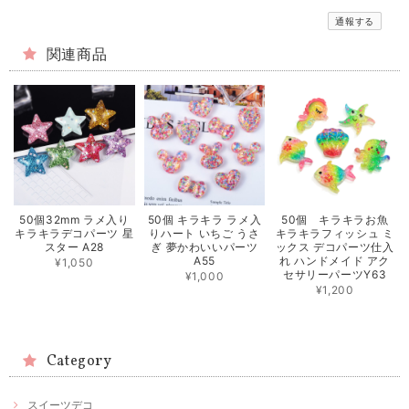
通報する
関連商品
50個32mm ラメ入り
50個 キラキラ ラメ入
50個 キラキラお魚
キラキラデコパーツ 星
りハート いちご うさ
キラキラフィッシュ ミ
スター A28
ぎ 夢かわいいパーツ
ックス デコパーツ仕入
A55
れ ハンドメイド アク
¥1,050
セサリーパーツY63
¥1,000
¥1,200
Category
スイーツデコ