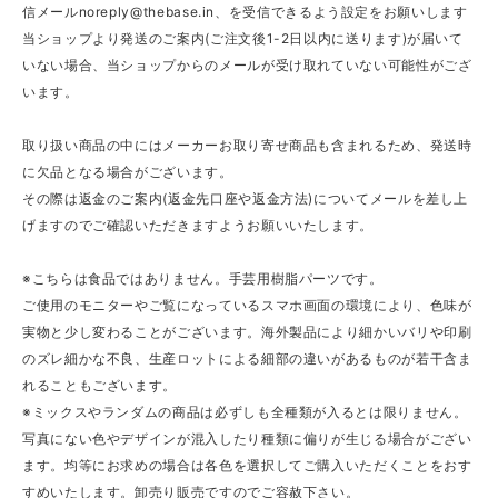
信メール
noreply@thebase.in
、を受信できるよう設定をお願いします
当ショップより発送のご案内(ご注文後1-2日以内に送ります)が届いて
いない場合、当ショップからのメールが受け取れていない可能性がござ
います。
取り扱い商品の中にはメーカーお取り寄せ商品も含まれるため、発送時
に欠品となる場合がございます。
その際は返金のご案内(返金先口座や返金方法)についてメールを差し上
げますのでご確認いただきますようお願いいたします。
※こちらは食品ではありません。手芸用樹脂パーツです。
ご使用のモニターやご覧になっているスマホ画面の環境により、色味が
実物と少し変わることがございます。海外製品により細かいバリや印刷
のズレ細かな不良、生産ロットによる細部の違いがあるものが若干含ま
れることもございます。
※ミックスやランダムの商品は必ずしも全種類が入るとは限りません。
写真にない色やデザインが混入したり種類に偏りが生じる場合がござい
ます。均等にお求めの場合は各色を選択してご購入いただくことをおす
すめいたします。卸売り販売ですのでご容赦下さい。