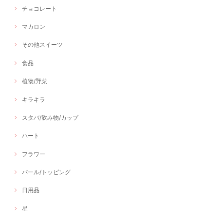
チョコレート
マカロン
その他スイーツ
食品
植物/野菜
キラキラ
スタバ/飲み物/カップ
ハート
フラワー
パール/トッピング
日用品
星