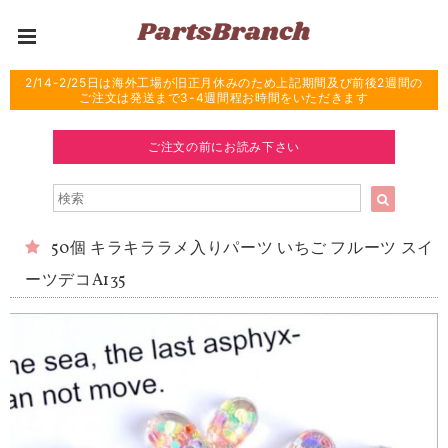
2/14-2/25日は海外工場が旧正月休みのため上記期間及び前後2週間の
ご注文は発送まで3-4週間程お時間をいただきます
ご注文の前にお読み下さい
50個 キラキララメ入りパーツ いちご フルーツ スイ
ーツデコA135