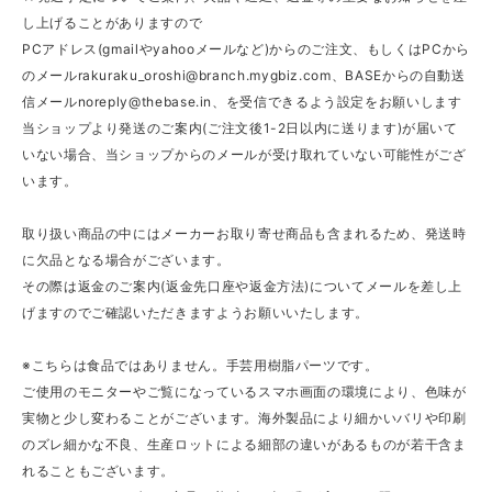
し上げることがありますので
PCアドレス(gmailやyahooメールなど)からのご注文、もしくはPCから
のメール
rakuraku_oroshi@branch.mygbiz.com
、BASEからの自動送
信メール
noreply@thebase.in
、を受信できるよう設定をお願いします
当ショップより発送のご案内(ご注文後1-2日以内に送ります)が届いて
いない場合、当ショップからのメールが受け取れていない可能性がござ
います。
取り扱い商品の中にはメーカーお取り寄せ商品も含まれるため、発送時
に欠品となる場合がございます。
その際は返金のご案内(返金先口座や返金方法)についてメールを差し上
げますのでご確認いただきますようお願いいたします。
※こちらは食品ではありません。手芸用樹脂パーツです。
ご使用のモニターやご覧になっているスマホ画面の環境により、色味が
実物と少し変わることがございます。海外製品により細かいバリや印刷
のズレ細かな不良、生産ロットによる細部の違いがあるものが若干含ま
れることもございます。