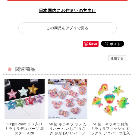
日本国内にお住まいの方向け
この商品をアプリで見る
Save
通報する
関連商品
50個32mm ラメ入り
50個 キラキラ ラメ入
50個 キラキラお魚
キラキラデコパーツ 星
りハート いちご うさ
キラキラフィッシュ ミ
スター A28
ぎ 夢かわいいパーツ
ックス デコパーツ仕入