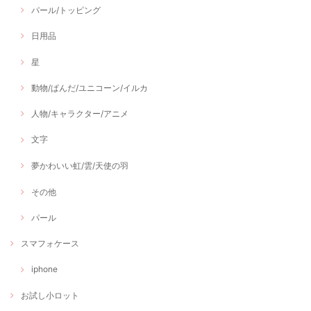
パール/トッピング
日用品
星
動物/ぱんだ/ユニコーン/イルカ
人物/キャラクター/アニメ
文字
夢かわいい虹/雲/天使の羽
その他
パール
スマフォケース
iphone
お試し小ロット