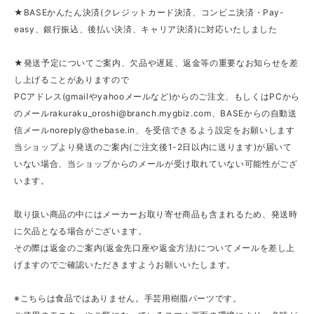
★BASEかんたん決済(クレジットカード決済、コンビニ決済・Pay-
easy、銀行振込、後払い決済、キャリア決済)に対応いたしました
★発送予定についてご案内、欠品や遅延、返金等の重要なお知らせを差
し上げることがありますので
PCアドレス(gmailやyahooメールなど)からのご注文、もしくはPCから
のメール
rakuraku_oroshi@branch.mygbiz.com
、BASEからの自動送
信メール
noreply@thebase.in
、を受信できるよう設定をお願いします
当ショップより発送のご案内(ご注文後1-2日以内に送ります)が届いて
いない場合、当ショップからのメールが受け取れていない可能性がござ
います。
取り扱い商品の中にはメーカーお取り寄せ商品も含まれるため、発送時
に欠品となる場合がございます。
その際は返金のご案内(返金先口座や返金方法)についてメールを差し上
げますのでご確認いただきますようお願いいたします。
※こちらは食品ではありません。手芸用樹脂パーツです。