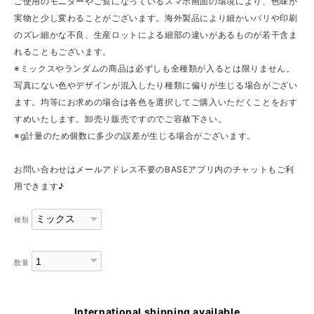
ご使用のモニターやご覧になっているスマホ画面の環境により、色味が
実物と少し変わることがございます。海外製品により細かいバリや印刷
のズレ細かな不良、生産ロットによる細部の違いがあるものが若干含ま
れることもございます。
※ミックスやランダムの商品は必ずしも全種類が入るとは限りません。
写真にない色やデザインが混入したり種類に偏りが生じる場合がござい
ます。均等にお求めの場合は各色を選択してご購入いただくことをおす
すめいたします。卸売り販売ですのでご容赦下さい。
※g計量のため個数に多少の誤差が生じる場合がございます。
お問い合わせはメールアドレス不要のBASEアプリ内のチャットもご利
用できます♪
種類
数量
International shipping available