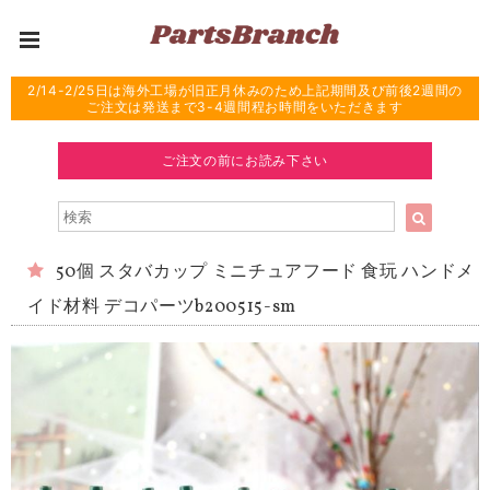
2/14-2/25日は海外工場が旧正月休みのため上記期間及び前後2週間の
ご注文は発送まで3-4週間程お時間をいただきます
ご注文の前にお読み下さい
50個 スタバカップ ミニチュアフード 食玩 ハンドメ
イド材料 デコパーツb200515-sm