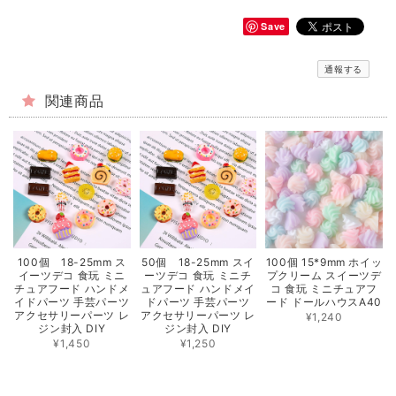
Save
通報する
関連商品
100個 18-25mm ス
50個 18-25mm スイ
100個 15*9mm ホイッ
イーツデコ 食玩 ミニ
ーツデコ 食玩 ミニチ
プクリーム スイーツデ
チュアフード ハンドメ
ュアフード ハンドメイ
コ 食玩 ミニチュアフ
イドパーツ 手芸パーツ
ドパーツ 手芸パーツ
ード ドールハウスA40
アクセサリーパーツ レ
アクセサリーパーツ レ
¥1,240
ジン封入 DIY
ジン封入 DIY
¥1,450
¥1,250