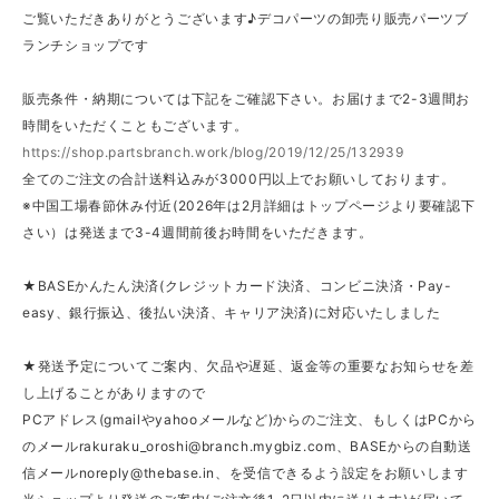
ご覧いただきありがとうございます♪デコパーツの卸売り販売パーツブ
ランチショップです
販売条件・納期については下記をご確認下さい。お届けまで2-3週間お
時間をいただくこともございます。
https://shop.partsbranch.work/blog/2019/12/25/132939
全てのご注文の合計送料込みが3000円以上でお願いしております。
※中国工場春節休み付近(2026年は2月詳細はトップページより要確認下
さい）は発送まで3-4週間前後お時間をいただきます。
★BASEかんたん決済(クレジットカード決済、コンビニ決済・Pay-
easy、銀行振込、後払い決済、キャリア決済)に対応いたしました
★発送予定についてご案内、欠品や遅延、返金等の重要なお知らせを差
し上げることがありますので
PCアドレス(gmailやyahooメールなど)からのご注文、もしくはPCから
のメール
rakuraku_oroshi@branch.mygbiz.com
、BASEからの自動送
信メール
noreply@thebase.in
、を受信できるよう設定をお願いします