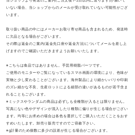
当ショップより発送のご案内(ご注文後1-2日以内に送ります)が届いて
いない場合、当ショップからのメールが受け取れていない可能性がござ
います。
取り扱い商品の中にはメーカーお取り寄せ商品も含まれるため、発送時
に欠品となる場合がございます。
その際は返金のご案内(返金先口座や返金方法)についてメールを差し上
げますのでご確認いただきますようお願いいたします。
※こちらは食品ではありません。手芸用樹脂パーツです。
ご使用のモニターやご覧になっているスマホ画面の環境により、色味が
実物と少し変わることがございます。海外製品により細かいバリや印刷
のズレ細かな不良、生産ロットによる細部の違いがあるものが若干含ま
れることもございます。
※ミックスやランダムの商品は必ずしも全種類が入るとは限りません。
写真にない色やデザインが混入したり種類に偏りが生じる場合がござい
ます。均等にお求めの場合は各色を選択してご購入いただくことをおす
すめいたします。卸売り販売ですのでご容赦下さい。
※g計量のため個数に多少の誤差が生じる場合がございます。