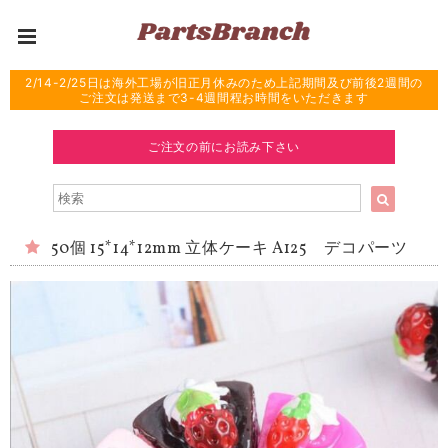
2/14-2/25日は海外工場が旧正月休みのため上記期間及び前後2週間の
ご注文は発送まで3-4週間程お時間をいただきます
ご注文の前にお読み下さい
50個 15*14*12mm 立体ケーキ A125 デコパーツ