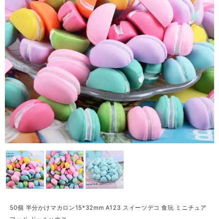
50個 半分かけマカロン15*32mm A123 スイーツデコ 食玩 ミニチュア