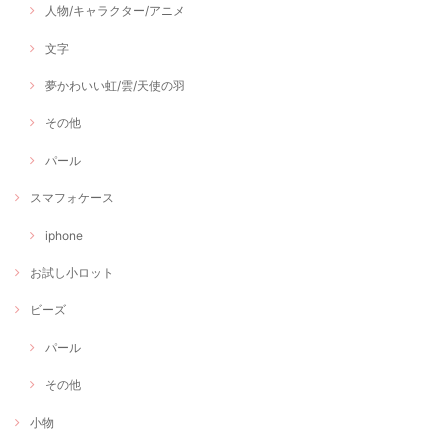
人物/キャラクター/アニメ
文字
夢かわいい虹/雲/天使の羽
その他
パール
スマフォケース
iphone
お試し小ロット
ビーズ
パール
その他
小物