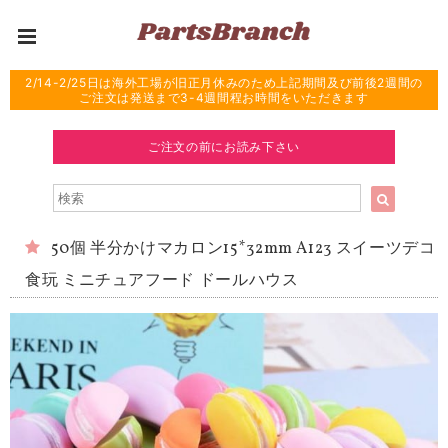
2/14-2/25日は海外工場が旧正月休みのため上記期間及び前後2週間の
ご注文は発送まで3-4週間程お時間をいただきます
ご注文の前にお読み下さい
50個 半分かけマカロン15*32mm A123 スイーツデコ
食玩 ミニチュアフード ドールハウス