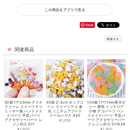
この商品をアプリで見る
Save
通報する
関連商品
50個 11*23mm アイス
60個 2-3cm ポップコ
100個 11*11mm寒天ゼ
クリーム スイーツデコ
ーン スイーツデコ 食
リー 透明 インテリア
ミッキー風 ハンドメイ
玩 ミニチュアフード
小物 デコパーツ ハン
ドパーツ 手芸パーツ
ドールハウス A30
ドメイドパーツ 手芸パ
アクセサリーパーツ レ
ーツ アクセサリーパー
¥1,350
ジン封入 DIY
ツ レジン封入 DIYA39
¥1,500
¥1,500