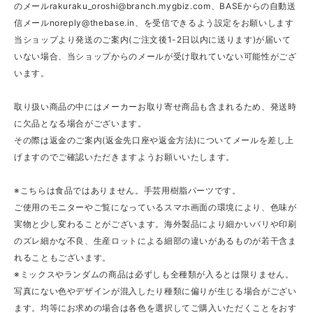
のメール
rakuraku_oroshi@branch.mygbiz.com
、BASEからの自動送
信メール
noreply@thebase.in
、を受信できるよう設定をお願いします
当ショップより発送のご案内(ご注文後1-2日以内に送ります)が届いて
いない場合、当ショップからのメールが受け取れていない可能性がござ
います。
取り扱い商品の中にはメーカーお取り寄せ商品も含まれるため、発送時
に欠品となる場合がございます。
その際は返金のご案内(返金先口座や返金方法)についてメールを差し上
げますのでご確認いただきますようお願いいたします。
※こちらは食品ではありません。手芸用樹脂パーツです。
ご使用のモニターやご覧になっているスマホ画面の環境により、色味が
実物と少し変わることがございます。海外製品により細かいバリや印刷
のズレ細かな不良、生産ロットによる細部の違いがあるものが若干含ま
れることもございます。
※ミックスやランダムの商品は必ずしも全種類が入るとは限りません。
写真にない色やデザインが混入したり種類に偏りが生じる場合がござい
ます。均等にお求めの場合は各色を選択してご購入いただくことをおす