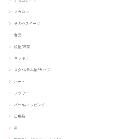
チョコレート
マカロン
その他スイーツ
食品
植物/野菜
キラキラ
スタバ/飲み物/カップ
ハート
フラワー
パール/トッピング
日用品
星