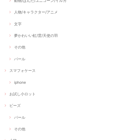
動物/ぱんだ/ユニコーン/イルカ
人物/キャラクター/アニメ
文字
夢かわいい虹/雲/天使の羽
その他
パール
スマフォケース
iphone
お試し小ロット
ビーズ
パール
その他