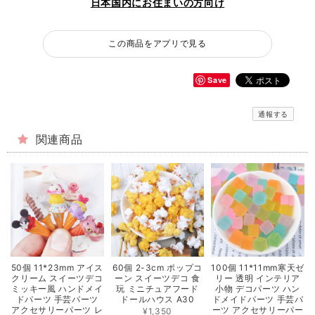
日本国内にお住まいの方向け
この商品をアプリで見る
Save
通報する
関連商品
50個 11*23mm アイス
60個 2-3cm ポップコ
100個 11*11mm寒天ゼ
クリーム スイーツデコ
ーン スイーツデコ 食
リー 透明 インテリア
ミッキー風 ハンドメイ
玩 ミニチュアフード
小物 デコパーツ ハン
ドパーツ 手芸パーツ
ドールハウス A30
ドメイドパーツ 手芸パ
アクセサリーパーツ レ
ーツ アクセサリーパー
¥1,350