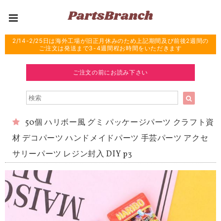
2/14-2/25日は海外工場が旧正月休みのため上記期間及び前後2週間の
ご注文は発送まで3-4週間程お時間をいただきます
ご注文の前にお読み下さい
50個 ハリボー風 グミ パッケージパーツ クラフト資
材 デコパーツ ハンドメイドパーツ 手芸パーツ アクセ
サリーパーツ レジン封入 DIY p3