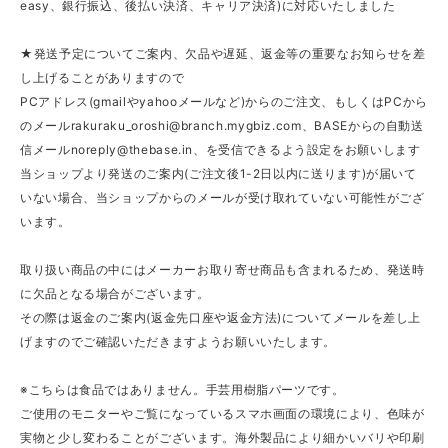
easy、銀行振込、後払い決済、キャリア決済)に対応いたしました
★発送予定についてご案内、欠品や遅延、返金等の重要なお知らせを差
し上げることがありますので
PCアドレス(gmailやyahooメールなど)からのご注文、もしくはPCから
のメール
rakuraku_oroshi@branch.mygbiz.com
、BASEからの自動送
信メール
noreply@thebase.in
、を受信できるよう設定をお願いします
当ショップより発送のご案内(ご注文後1-2日以内に送ります)が届いて
いない場合、当ショップからのメールが受け取れていない可能性がござ
います。
取り扱い商品の中にはメーカーお取り寄せ商品も含まれるため、発送時
に欠品となる場合がございます。
その際は返金のご案内(返金先口座や返金方法)についてメールを差し上
げますのでご確認いただきますようお願いいたします。
※こちらは食品ではありません。手芸用樹脂パーツです。
ご使用のモニターやご覧になっているスマホ画面の環境により、色味が
実物と少し変わることがございます。海外製品により細かいバリや印刷