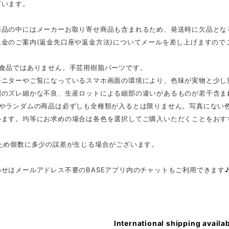
ざいます。
商品の中にはメーカーお取り寄せ商品も含まれるため、発送時に欠品とな
返金のご案内(返金先口座や返金方法)についてメールを差し上げますので
は食品ではありません。手芸用樹脂パーツです。
モニターやご覧になっているスマホ画面の環境により、色味が実物と少し
刷のズレ細かな不良、生産ロットによる細部の違いがあるものが若干含ま
スやランダムの商品は必ずしも全種類が入るとは限りません。写真にない
います。均等にお求めの場合は各色を選択してご購入いただくことをおす
のため個数に多少の誤差が生じる場合がございます。
せはメールアドレス不要のBASEアプリ内のチャットもご利用できます
International shipping availa