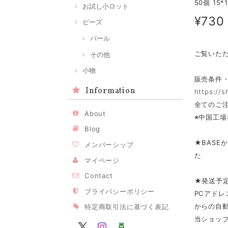
50個 15
お試し小ロット
¥730
ビーズ
パール
ご覧いた
その他
小物
販売条件
Information
https://
全てのご注
About
※中国工場
Blog
★BASE
メンバーシップ
た
マイページ
Contact
★発送予
プライバシーポリシー
PCアドレ
からの自
特定商取引法に基づく表記
当ショップ