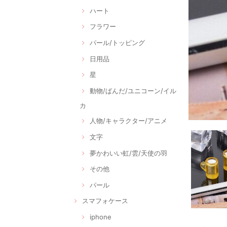
ハート
フラワー
パール/トッピング
日用品
星
動物/ぱんだ/ユニコーン/イル
カ
人物/キャラクター/アニメ
文字
夢かわいい虹/雲/天使の羽
その他
パール
スマフォケース
iphone