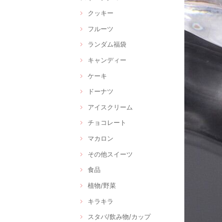
クッキー
フルーツ
ランダム福袋
キャンディー
ケーキ
ドーナツ
アイスクリーム
チョコレート
マカロン
その他スイーツ
食品
植物/野菜
キラキラ
スタバ/飲み物/カップ