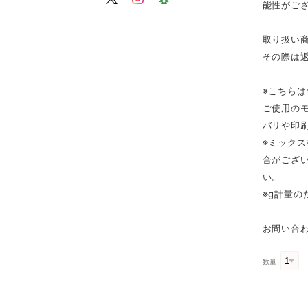
能性がご
取り扱い
その際は
※こちら
ご使用の
バリや印
※ミック
合がござ
い。
※g計量
お問い合わ
数量