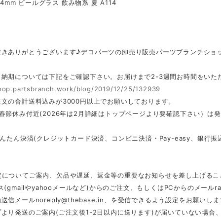
*14mm ビールグラス 飲み物系 夏 A114
だきありがとうございます♪デコパーツの卸売り販売パーツブランチショ
・納期については下記をご確認下さい。お届けまで2-3週間お時間をいた
shop.partsbranch.work/blog/2019/12/25/132939
文の合計送料込みが3000円以上でお願いしております。
春節休み付近(2026年は2月詳細はトップページより要確認下さい）は
かんたん決済(クレジットカード決済、コンビニ決済・Pay-easy、銀
定についてご案内、欠品や遅延、返金等の重要なお知らせを差し上げるこ
ス(gmailやyahooメールなど)からのご注文、もしくはPCからのメール
r
動送信メール
noreply@thebase.in
、を受信できるよう設定をお願いしま
より発送のご案内(ご注文後1-2日以内に送ります)が届いていない場