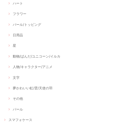
ハート
フラワー
パール/トッピング
日用品
星
動物/ぱんだ/ユニコーン/イルカ
人物/キャラクター/アニメ
文字
夢かわいい虹/雲/天使の羽
その他
パール
スマフォケース