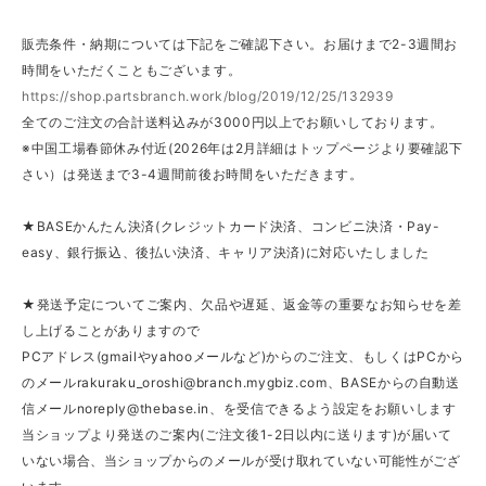
販売条件・納期については下記をご確認下さい。お届けまで2-3週間お
時間をいただくこともございます。
https://shop.partsbranch.work/blog/2019/12/25/132939
全てのご注文の合計送料込みが3000円以上でお願いしております。
※中国工場春節休み付近(2026年は2月詳細はトップページより要確認下
さい）は発送まで3-4週間前後お時間をいただきます。
★BASEかんたん決済(クレジットカード決済、コンビニ決済・Pay-
easy、銀行振込、後払い決済、キャリア決済)に対応いたしました
★発送予定についてご案内、欠品や遅延、返金等の重要なお知らせを差
し上げることがありますので
PCアドレス(gmailやyahooメールなど)からのご注文、もしくはPCから
のメール
rakuraku_oroshi@branch.mygbiz.com
、BASEからの自動送
信メール
noreply@thebase.in
、を受信できるよう設定をお願いします
当ショップより発送のご案内(ご注文後1-2日以内に送ります)が届いて
いない場合、当ショップからのメールが受け取れていない可能性がござ