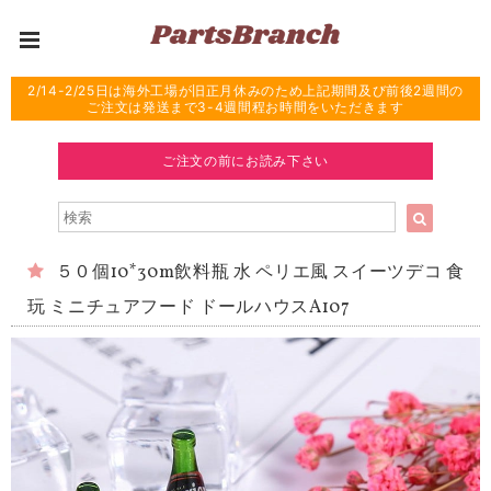
2/14-2/25日は海外工場が旧正月休みのため上記期間及び前後2週間の
ご注文は発送まで3-4週間程お時間をいただきます
ご注文の前にお読み下さい
５０個10*30m飲料瓶 水 ペリエ風 スイーツデコ 食
玩 ミニチュアフード ドールハウスA107