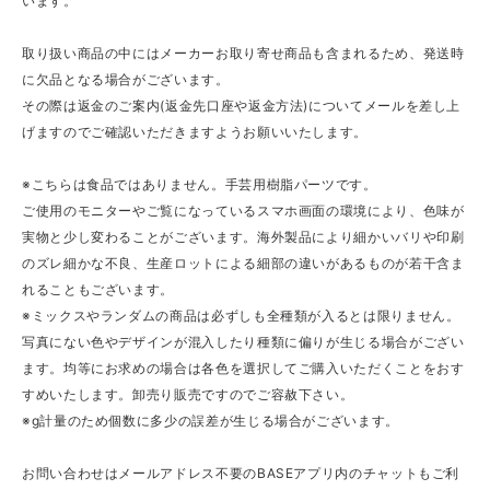
います。
取り扱い商品の中にはメーカーお取り寄せ商品も含まれるため、発送時
に欠品となる場合がございます。
その際は返金のご案内(返金先口座や返金方法)についてメールを差し上
げますのでご確認いただきますようお願いいたします。
※こちらは食品ではありません。手芸用樹脂パーツです。
ご使用のモニターやご覧になっているスマホ画面の環境により、色味が
実物と少し変わることがございます。海外製品により細かいバリや印刷
のズレ細かな不良、生産ロットによる細部の違いがあるものが若干含ま
れることもございます。
※ミックスやランダムの商品は必ずしも全種類が入るとは限りません。
写真にない色やデザインが混入したり種類に偏りが生じる場合がござい
ます。均等にお求めの場合は各色を選択してご購入いただくことをおす
すめいたします。卸売り販売ですのでご容赦下さい。
※g計量のため個数に多少の誤差が生じる場合がございます。
お問い合わせはメールアドレス不要のBASEアプリ内のチャットもご利