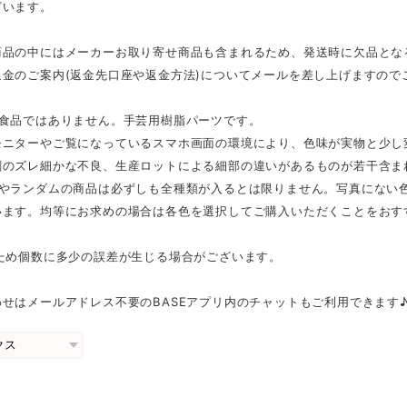
ざいます。
商品の中にはメーカーお取り寄せ商品も含まれるため、発送時に欠品とな
返金のご案内(返金先口座や返金方法)についてメールを差し上げますので
は食品ではありません。手芸用樹脂パーツです。
モニターやご覧になっているスマホ画面の環境により、色味が実物と少し
刷のズレ細かな不良、生産ロットによる細部の違いがあるものが若干含ま
スやランダムの商品は必ずしも全種類が入るとは限りません。写真にない
います。均等にお求めの場合は各色を選択してご購入いただくことをおす
のため個数に多少の誤差が生じる場合がございます。
せはメールアドレス不要のBASEアプリ内のチャットもご利用できます