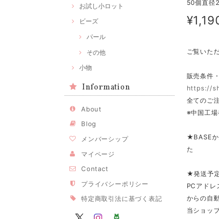
50個直径
お試し小ロット
¥1,19
ビーズ
パール
ご覧いた
その他
小物
販売条件
Information
https://
全てのご注
About
※中国工場
Blog
★BASE
メンバーシップ
た
マイページ
Contact
★発送予
プライバシーポリシー
PCアドレ
からの自
特定商取引法に基づく表記
当ショップ