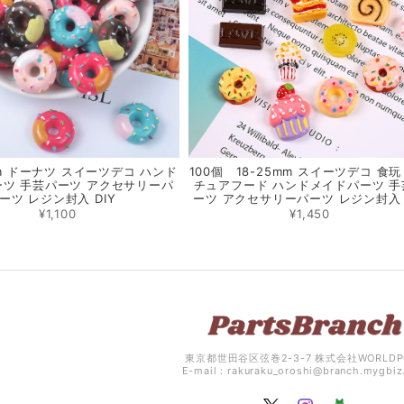
m ドーナツ スイーツデコ ハンド
100個 18-25mm スイーツデコ 食玩
ツ 手芸パーツ アクセサリーパ
チュアフード ハンドメイドパーツ 手
ーツ レジン封入 DIY
ーツ アクセサリーパーツ レジン封入 
¥1,100
¥1,450
東京都世田谷区弦巻2-3-7 株式会社WORLDP
E-mail：
rakuraku_oroshi@branch.mygbi