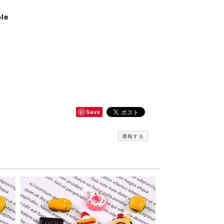
ble
Save
通報する