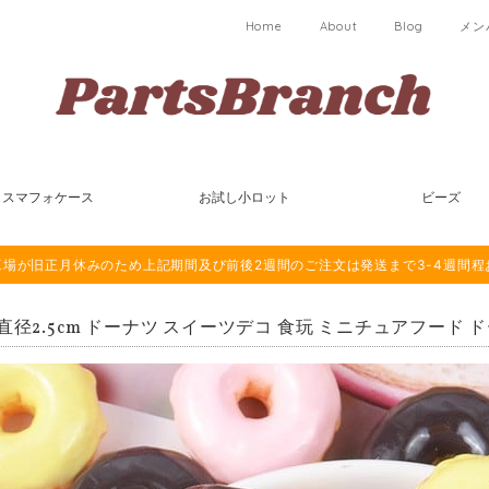
Home
About
Blog
メン
スマフォケース
お試し小ロット
ビーズ
は海外工場が旧正月休みのため上記期間及び前後2週間のご注文は発送まで3-4週間
個直径2.5cm ドーナツ スイーツデコ 食玩 ミニチュアフード 