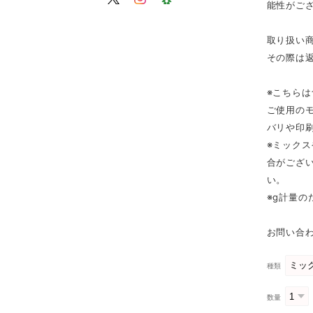
能性がご
取り扱い
その際は
※こちら
ご使用の
バリや印
※ミック
合がござ
い。
※g計量
お問い合わ
種類
数量