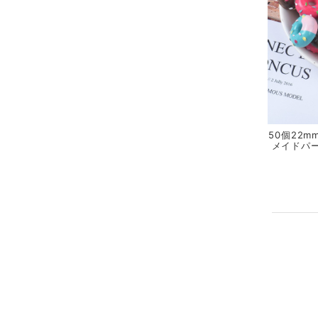
50個22m
メイドパー