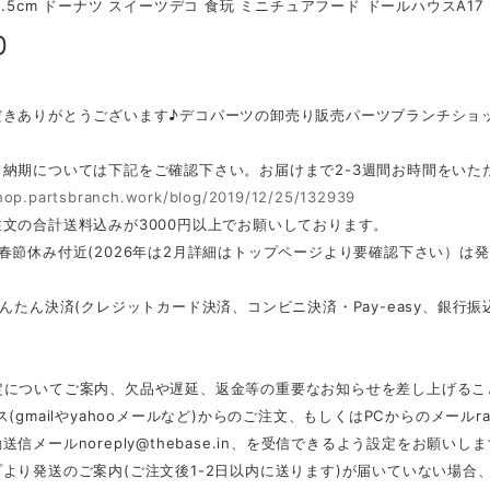
2.5cm ドーナツ スイーツデコ 食玩 ミニチュアフード ドールハウスA17
0
だきありがとうございます♪デコパーツの卸売り販売パーツブランチショ
・納期については下記をご確認下さい。お届けまで2-3週間お時間をいた
shop.partsbranch.work/blog/2019/12/25/132939
文の合計送料込みが3000円以上でお願いしております。
春節休み付近(2026年は2月詳細はトップページより要確認下さい）は
かんたん決済(クレジットカード決済、コンビニ決済・Pay-easy、銀
定についてご案内、欠品や遅延、返金等の重要なお知らせを差し上げるこ
ス(gmailやyahooメールなど)からのご注文、もしくはPCからのメール
r
動送信メール
noreply@thebase.in
、を受信できるよう設定をお願いしま
より発送のご案内(ご注文後1-2日以内に送ります)が届いていない場