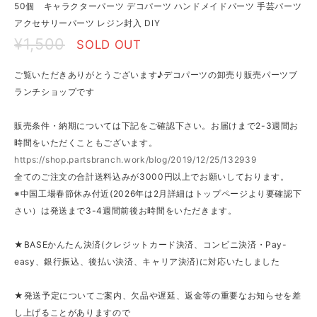
50個 キャラクターパーツ デコパーツ ハンドメイドパーツ 手芸パーツ
アクセサリーパーツ レジン封入 DIY
¥1,500
SOLD OUT
ご覧いただきありがとうございます♪デコパーツの卸売り販売パーツブ
ランチショップです
販売条件・納期については下記をご確認下さい。お届けまで2-3週間お
時間をいただくこともございます。
https://shop.partsbranch.work/blog/2019/12/25/132939
全てのご注文の合計送料込みが3000円以上でお願いしております。
※中国工場春節休み付近(2026年は2月詳細はトップページより要確認下
さい）は発送まで3-4週間前後お時間をいただきます。
★BASEかんたん決済(クレジットカード決済、コンビニ決済・Pay-
easy、銀行振込、後払い決済、キャリア決済)に対応いたしました
★発送予定についてご案内、欠品や遅延、返金等の重要なお知らせを差
し上げることがありますので