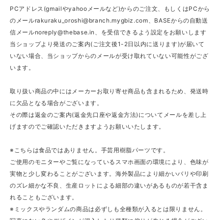
PCアドレス(gmailやyahooメールなど)からのご注文、もしくはPCから
のメール
rakuraku_oroshi@branch.mygbiz.com
、BASEからの自動送
信メール
noreply@thebase.in
、を受信できるよう設定をお願いします
当ショップより発送のご案内(ご注文後1-2日以内に送ります)が届いて
いない場合、当ショップからのメールが受け取れていない可能性がござ
います。
取り扱い商品の中にはメーカーお取り寄せ商品も含まれるため、発送時
に欠品となる場合がございます。
その際は返金のご案内(返金先口座や返金方法)についてメールを差し上
げますのでご確認いただきますようお願いいたします。
※こちらは食品ではありません。手芸用樹脂パーツです。
ご使用のモニターやご覧になっているスマホ画面の環境により、色味が
実物と少し変わることがございます。海外製品により細かいバリや印刷
のズレ細かな不良、生産ロットによる細部の違いがあるものが若干含ま
れることもございます。
※ミックスやランダムの商品は必ずしも全種類が入るとは限りません。