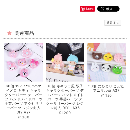
Save
通報する
関連商品
60個 15-17*18mmマ
30個 キキララ風 双子
50個 にわとり こぶた
イメロ キティ キャラ
キャラクターパーツ デ
アニマル系 A37
クターパーツ デコパー
コパーツ ハンドメイド
¥1,120
ツ ハンドメイドパーツ
パーツ 手芸パーツ ア
手芸パーツ アクセサリ
クセサリーパーツ レジ
ーパーツ レジン封入
ン封入 DIY A35
DIY A27
¥1,200
¥1,100