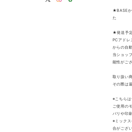
★BASE
た
★発送予
PCアドレ
からの自
当ショップ
能性がご
取り扱い
その際は
※こちら
ご使用の
バリや印
※ミック
合がござ