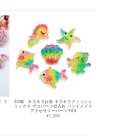
ご う
50個 キラキラお魚 キラキラフィッシュ
ミックス デコパーツ仕入れ ハンドメイド
アクセサリーパーツY63
¥1,200