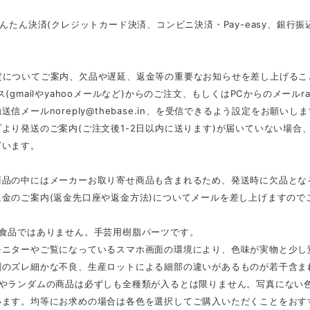
かんたん決済(クレジットカード決済、コンビニ決済・Pay-easy、銀
定についてご案内、欠品や遅延、返金等の重要なお知らせを差し上げるこ
ス(gmailやyahooメールなど)からのご注文、もしくはPCからのメール
r
動送信メール
noreply@thebase.in
、を受信できるよう設定をお願いしま
より発送のご案内(ご注文後1-2日以内に送ります)が届いていない場
ざいます。
商品の中にはメーカーお取り寄せ商品も含まれるため、発送時に欠品とな
返金のご案内(返金先口座や返金方法)についてメールを差し上げますので
は食品ではありません。手芸用樹脂パーツです。
モニターやご覧になっているスマホ画面の環境により、色味が実物と少し
刷のズレ細かな不良、生産ロットによる細部の違いがあるものが若干含ま
スやランダムの商品は必ずしも全種類が入るとは限りません。写真にない
います。均等にお求めの場合は各色を選択してご購入いただくことをおす