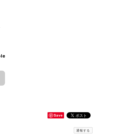
♪
ble
Save
通報する