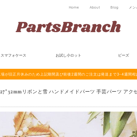
Home
About
Blog
メン
スマフォケース
お試し小ロット
ビーズ
は海外工場が旧正月休みのため上記期間及び前後2週間のご注文は発送まで3-4週間
個 27*32mmリボンと雪 ハンドメイドパーツ 手芸パーツ アク