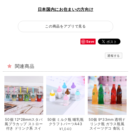
日本国内にお住まいの方向け
この商品をアプリで見る
Save
通報する
関連商品
50個 12*28mmスタバ
50個 ミルク瓶 哺乳瓶
50個 9*33mm 透明ド
風プラカップ ストロー
クラフトパーツA43
リンク瓶 ガラス瓶風
付き ドリンク系 スイ
スイーツデコ 食玩 ミ
¥1,040