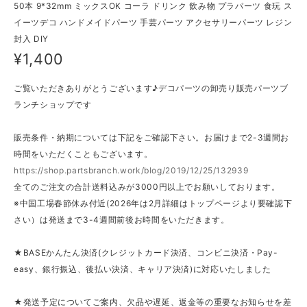
50本 9*32mm ミックスOK コーラ ドリンク 飲み物 プラパーツ 食玩 ス
イーツデコ ハンドメイドパーツ 手芸パーツ アクセサリーパーツ レジン
封入 DIY
¥1,400
ご覧いただきありがとうございます♪デコパーツの卸売り販売パーツブ
ランチショップです
販売条件・納期については下記をご確認下さい。お届けまで2-3週間お
時間をいただくこともございます。
https://shop.partsbranch.work/blog/2019/12/25/132939
全てのご注文の合計送料込みが3000円以上でお願いしております。
※中国工場春節休み付近(2026年は2月詳細はトップページより要確認下
さい）は発送まで3-4週間前後お時間をいただきます。
★BASEかんたん決済(クレジットカード決済、コンビニ決済・Pay-
easy、銀行振込、後払い決済、キャリア決済)に対応いたしました
★発送予定についてご案内、欠品や遅延、返金等の重要なお知らせを差