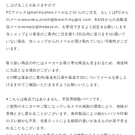
し上げることがありますので
PCアドレス(gmailやyahooメールなど)からのご注文、もしくはPCから
のメール
rakuraku_oroshi@branch.mygbiz.com
、BASEからの自動送
信メール
noreply@thebase.in
、を受信できるよう設定をお願いします
当ショップより発送のご案内(ご注文後1-2日以内に送ります)が届いて
いない場合、当ショップからのメールが受け取れていない可能性がござ
います。
取り扱い商品の中にはメーカーお取り寄せ商品も含まれるため、発送時
に欠品となる場合がございます。
その際は返金のご案内(返金先口座や返金方法)についてメールを差し上
げますのでご確認いただきますようお願いいたします。
※こちらは食品ではありません。手芸用樹脂パーツです。
ご使用のモニターやご覧になっているスマホ画面の環境により、色味が
実物と少し変わることがございます。海外製品により細かいバリや印刷
のズレ細かな不良、生産ロットによる細部の違いがあるものが若干含ま
れることもございます。