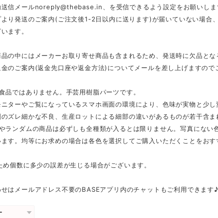
動送信メール
noreply@thebase.in
、を受信できるよう設定をお願いしま
より発送のご案内(ご注文後1-2日以内に送ります)が届いていない場
ざいます。
商品の中にはメーカーお取り寄せ商品も含まれるため、発送時に欠品とな
返金のご案内(返金先口座や返金方法)についてメールを差し上げますので
は食品ではありません。手芸用樹脂パーツです。
モニターやご覧になっているスマホ画面の環境により、色味が実物と少し
刷のズレ細かな不良、生産ロットによる細部の違いがあるものが若干含ま
スやランダムの商品は必ずしも全種類が入るとは限りません。写真にない
います。均等にお求めの場合は各色を選択してご購入いただくことをおす
のため個数に多少の誤差が生じる場合がございます。
せはメールアドレス不要のBASEアプリ内のチャットもご利用できます