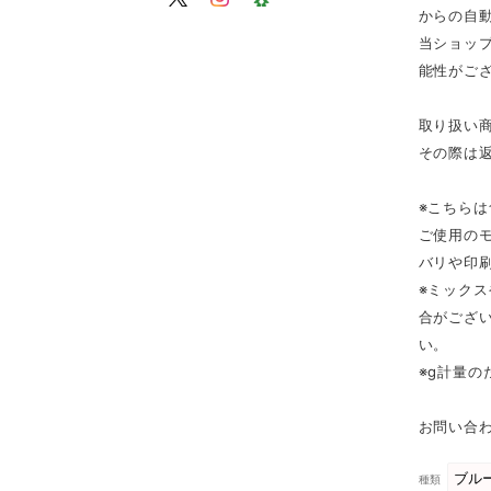
からの自
当ショップ
能性がご
取り扱い
その際は
※こちら
ご使用の
バリや印
※ミック
合がござ
い。
※g計量
お問い合わ
種類