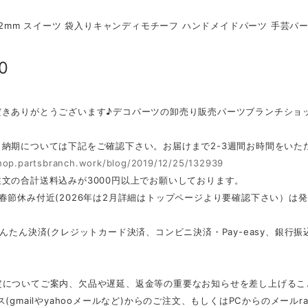
*22mm スイーツ 袋入りキャンディモチーフ ハンドメイドパーツ 手芸パー
0
だきありがとうございます♪デコパーツの卸売り販売パーツブランチショ
・納期については下記をご確認下さい。お届けまで2-3週間お時間をいた
shop.partsbranch.work/blog/2019/12/25/132939
文の合計送料込みが3000円以上でお願いしております。
春節休み付近(2026年は2月詳細はトップページより要確認下さい）は
かんたん決済(クレジットカード決済、コンビニ決済・Pay-easy、銀
定についてご案内、欠品や遅延、返金等の重要なお知らせを差し上げるこ
ス(gmailやyahooメールなど)からのご注文、もしくはPCからのメール
r