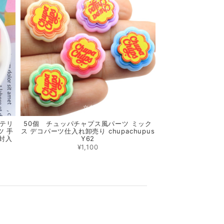
ンテリ
50個 チュッパチャプス風パーツ ミック
ツ 手
ス デコパーツ仕入れ卸売り chupachupus
封入
Y62
¥1,100