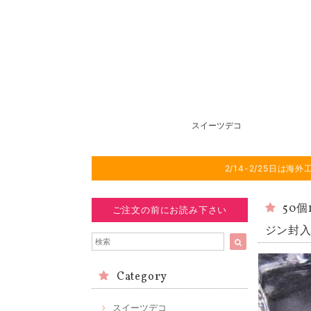
スイーツデコ
2/14-2/25日
50
ご注文の前にお読み下さい
ジン封入
Category
スイーツデコ