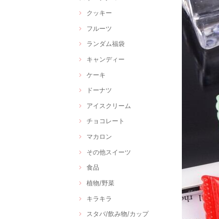
クッキー
フルーツ
ランダム福袋
キャンディー
ケーキ
ドーナツ
アイスクリーム
チョコレート
マカロン
その他スイーツ
食品
植物/野菜
キラキラ
スタバ/飲み物/カップ