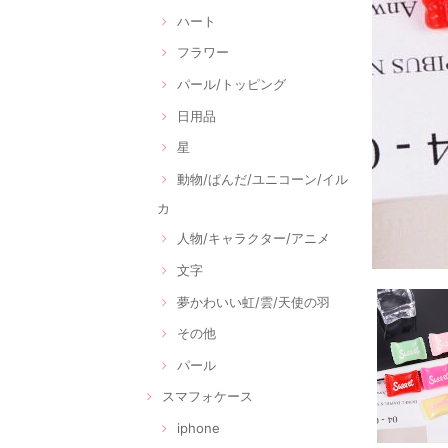
ハート
フラワー
パール/トッピング
日用品
星
動物/ぱんだ/ユニコーン/イル
カ
人物/キャラクター/アニメ
文字
夢かわいい虹/雲/天使の羽
その他
パール
スマフォケース
iphone