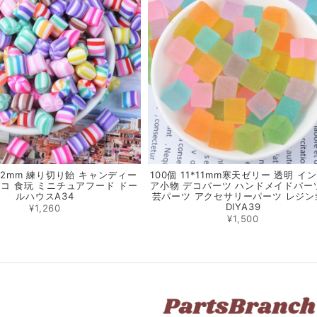
*12mm 練り切り飴 キャンディー
100個 11*11mm寒天ゼリー 透明 イ
コ 食玩 ミニチュアフード ドー
ア小物 デコパーツ ハンドメイドパー
ルハウスA34
芸パーツ アクセサリーパーツ レジン
DIYA39
¥1,260
¥1,500