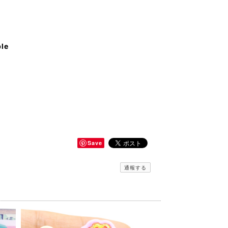
ble
Save
通報する