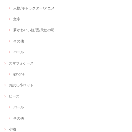
人物/キャラクター/アニメ
文字
夢かわいい虹/雲/天使の羽
その他
パール
スマフォケース
iphone
お試し小ロット
ビーズ
パール
その他
小物