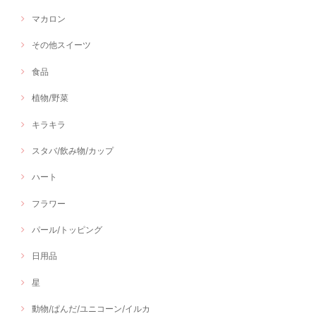
マカロン
その他スイーツ
食品
植物/野菜
キラキラ
スタバ/飲み物/カップ
ハート
フラワー
パール/トッピング
日用品
星
動物/ぱんだ/ユニコーン/イルカ