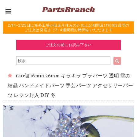
2/14-2/25日は海外工場が旧正月休みのため上記期間及び前後2週間の
ご注文は発送まで3-4週間程お時間をいただきます
ご注文の前にお読み下さい
100個 16mm 26mm キラキラ プラパーツ 透明 雪の
結晶 ハンドメイドパーツ 手芸パーツ アクセサリーパー
ツ レジン封入 DIY 冬