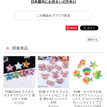
日本国内にお住まいの方向け
この商品をアプリで見る
Save
通報する
関連商品
50個32mm ラメ入り
50個 キラキラ ラメ入
50個 キラキラお魚
キラキラデコパーツ 星
りハート いちご うさ
キラキラフィッシュ ミ
スター A28
ぎ 夢かわいいパーツ
ックス デコパーツ仕入
A55
れ ハンドメイド アク
¥1,050
セサリーパーツY63
¥1,000