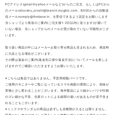
PCアドレス(gmailやyahooメールなど)からのご注文、もしくはPCから
のメール
rakuraku_oroshi@branch.mygbiz.com
、BASEからの自動送
信メール
noreply@thebase.in
、を受信できるよう設定をお願いします
当ショップより発送のご案内(ご注文後1-2日以内に送ります)が届いて
いない場合、当ショップからのメールが受け取れていない可能性がござ
います。
取り扱い商品の中にはメーカーお取り寄せ商品も含まれるため、発送時
に欠品となる場合がございます。
その際は返金のご案内(返金先口座や返金方法)についてメールを差し上
げますのでご確認いただきますようお願いいたします。
※こちらは食品ではありません。手芸用樹脂パーツです。
ご使用のモニターやご覧になっているスマホ画面の環境により、色味が
実物と少し変わることがございます。海外製品により細かいバリや印刷
のズレ細かな不良、生産ロットによる細部の違いがあるものが若干含ま
れることもございます。
※ミックスやランダムの商品は必ずしも全種類が入るとは限りません。