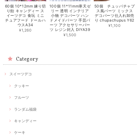
60個 10*12mm 練り切
100個 11*11mm寒天ゼ
50個 チュッパチャプ
り飴 キャンディー ス
リー 透明 インテリア
ス風パーツ ミックス
イーツデコ 食玩 ミニ
小物 デコパーツ ハン
デコパーツ仕入れ卸売
チュアフード ドールハ
ドメイドパーツ 手芸パ
り chupachupus Y62
ウスA34
ーツ アクセサリーパー
¥1,100
ツ レジン封入 DIYA39
¥1,260
¥1,500
Category
スイーツデコ
クッキー
フルーツ
ランダム福袋
キャンディー
ケーキ