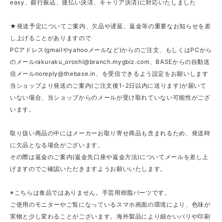
easy、銀行振込、後払い決済、キャリア決済)に対応いたしました
★発送予定についてご案内、欠品や遅延、返金等の重要なお知らせを差
し上げることがありますので
PCアドレス(gmailやyahooメールなど)からのご注文、もしくはPCから
のメール
rakuraku_oroshi@branch.mygbiz.com
、BASEからの自動送
信メール
noreply@thebase.in
、を受信できるよう設定をお願いします
当ショップより発送のご案内(ご注文後1-2日以内に送ります)が届いて
いない場合、当ショップからのメールが受け取れていない可能性がござ
います。
取り扱い商品の中にはメーカーお取り寄せ商品も含まれるため、発送時
に欠品となる場合がございます。
その際は返金のご案内(返金先口座や返金方法)についてメールを差し上
げますのでご確認いただきますようお願いいたします。
※こちらは食品ではありません。手芸用樹脂パーツです。
ご使用のモニターやご覧になっているスマホ画面の環境により、色味が
実物と少し変わることがございます。海外製品により細かいバリや印刷