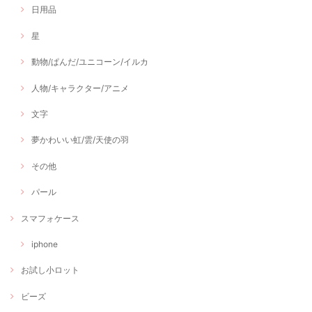
日用品
星
動物/ぱんだ/ユニコーン/イルカ
人物/キャラクター/アニメ
文字
夢かわいい虹/雲/天使の羽
その他
パール
スマフォケース
iphone
お試し小ロット
ビーズ