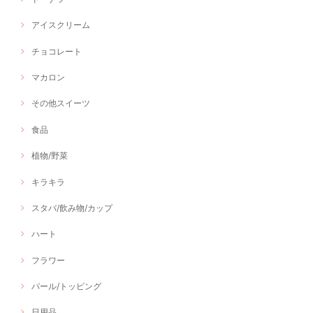
アイスクリーム
チョコレート
マカロン
その他スイーツ
食品
植物/野菜
キラキラ
スタバ/飲み物/カップ
ハート
フラワー
パール/トッピング
日用品