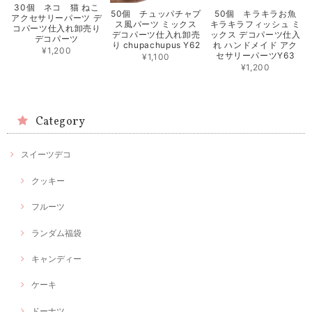
30個 ネコ 猫 ねこ
50個 チュッパチャプ
50個 キラキラお魚
アクセサリーパーツ デ
ス風パーツ ミックス
キラキラフィッシュ ミ
コパーツ仕入れ卸売り
デコパーツ仕入れ卸売
ックス デコパーツ仕入
デコパーツ
り chupachupus Y62
れ ハンドメイド アク
¥1,200
セサリーパーツY63
¥1,100
¥1,200
Category
スイーツデコ
クッキー
フルーツ
ランダム福袋
キャンディー
ケーキ
ドーナツ