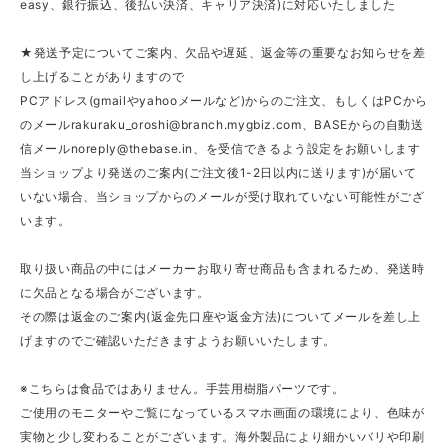
easy、銀行振込、後払い決済、キャリア決済)に対応いたしました
★発送予定についてご案内、欠品や遅延、返金等の重要なお知らせを差
し上げることがありますので
PCアドレス(gmailやyahooメールなど)からのご注文、もしくはPCから
のメール
rakuraku_oroshi@branch.mygbiz.com
、BASEからの自動送
信メール
noreply@thebase.in
、を受信できるよう設定をお願いします
当ショップより発送のご案内(ご注文後1-2日以内に送ります)が届いて
いない場合、当ショップからのメールが受け取れていない可能性がござ
います。
取り扱い商品の中にはメーカーお取り寄せ商品も含まれるため、発送時
に欠品となる場合がございます。
その際は返金のご案内(返金先口座や返金方法)についてメールを差し上
げますのでご確認いただきますようお願いいたします。
※こちらは食品ではありません。手芸用樹脂パーツです。
ご使用のモニターやご覧になっているスマホ画面の環境により、色味が
実物と少し変わることがございます。海外製品により細かいバリや印刷