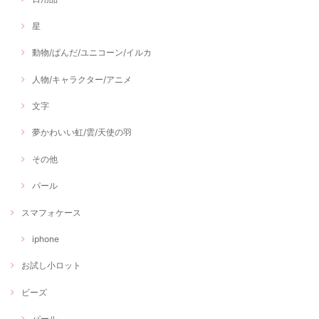
星
動物/ぱんだ/ユニコーン/イルカ
人物/キャラクター/アニメ
文字
夢かわいい虹/雲/天使の羽
その他
パール
スマフォケース
iphone
お試し小ロット
ビーズ
パール